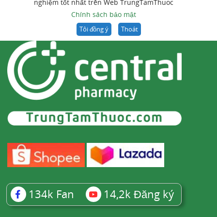
nghiệm tốt nhất trên Web TrungTamThuoc
Chính sách bảo mật
Tôi đồng ý
Thoát
134k
Fan
14,2k
Đăng ký