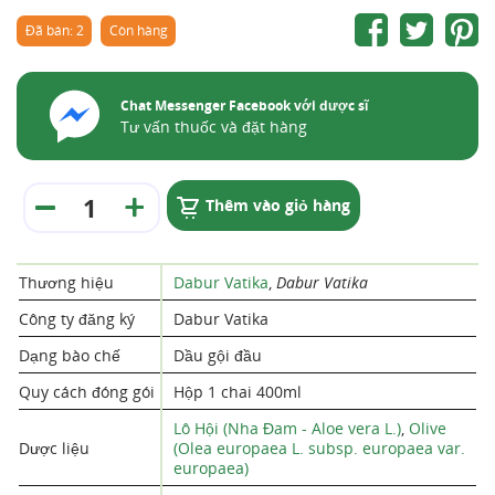
Đã bán: 2
Còn hàng
Chat Messenger Facebook với dược sĩ
Tư vấn thuốc và đặt hàng
Thêm vào giỏ hàng
Thương hiệu
Dabur Vatika
,
Dabur Vatika
Công ty đăng ký
Dabur Vatika
Dạng bào chế
Dầu gội đầu
Quy cách đóng gói
Hộp 1 chai 400ml
Lô Hội (Nha Đam - Aloe vera L.)
,
Olive
Dược liệu
(Olea europaea L. subsp. europaea var.
europaea)