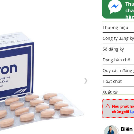
Thu
cha
hà
Thương hiệu
Công ty đăng ký
Số đăng ký
Dạng bào chế
Quy cách đóng 
❯
Hoạt chất
Xuất xứ
Mã sản phẩm
Nếu phát hiệ
tạ
chúng tôi
Chuyên mục
Biên