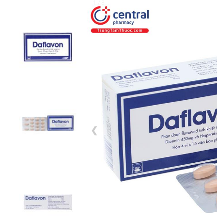
1 / 8
❮