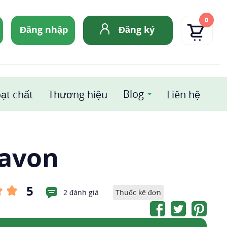
0
Đăng nhập
Đăng ký
Blog
ạt chất
Thương hiệu
Liên hệ
lavon
5
2 đánh giá
Thuốc kê đơn