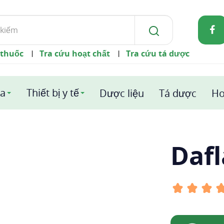
 thuốc
Tra cứu hoạt chất
Tra cứu tá dược
|
|
a
Thiết bị y tế
Dược liệu
Tá dược
Ho
Daf