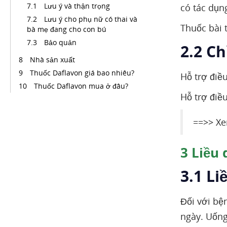
Lưu ý và thận trọng
có tác dụng
Lưu ý cho phụ nữ có thai và
Thuốc bài 
bà mẹ đang cho con bú
Bảo quản
2.2 Ch
Nhà sản xuất
Thuốc Daflavon giá bao nhiêu?
Hỗ trợ điề
Thuốc Daflavon mua ở đâu?
Hỗ trợ điều
==>> Xe
3
Liều 
3.1 L
Đối với bệ
ngày. Uống 