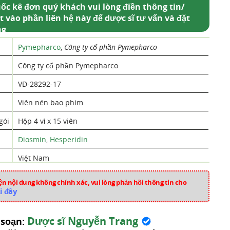
ốc kê đơn quý khách vui lòng điền thông tin/
t vào phần liên hệ này để dược sĩ tư vấn và đặt
ng
Pymepharco
,
Công ty cổ phần Pymepharco
Công ty cổ phần Pymepharco
VD-28292-17
Viên nén bao phim
gói
Hộp 4 vỉ x 15 viên
Diosmin
,
Hesperidin
Việt Nam
a963
n nội dung không chính xác, vui lòng phản hồi thông tin cho
i đây
Thuốc Tiêu Hóa
Dược sĩ Nguyễn Trang
 soạn: