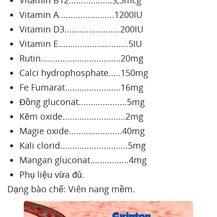
Vitamin B12..................3,5mcg
Vitamin A.......................1200IU
Vitamin D3.......................200IU
Vitamin E.............................5IU
Rutin.................................20mg
Calci hydrophosphate.....150mg
Fe Fumarat.......................16mg
Đồng gluconat....................5mg
Kẽm oxide..........................2mg
Magie oxide......................40mg
Kali clorid............................5mg
Mangan gluconat................4mg
Phụ liệu vừa đủ.
Dạng bào chế: Viên nang mềm.