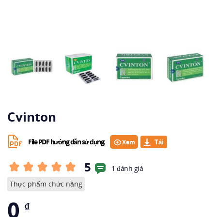
Cvinton
File PDF hướng dẫn sử dụng:
Xem
5
1 đánh giá
Thực phẩm chức năng
0
₫