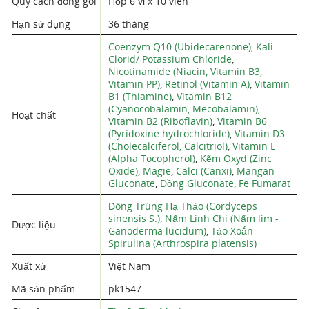
Quy cách đóng gói
Hộp 6 vỉ x 10 viên
Hạn sử dụng
36 tháng
Coenzym Q10 (Ubidecarenone)
,
Kali
Clorid/ Potassium Chloride
,
Nicotinamide (Niacin, Vitamin B3,
Vitamin PP)
,
Retinol (Vitamin A)
,
Vitamin
B1 (Thiamine)
,
Vitamin B12
(Cyanocobalamin, Mecobalamin)
,
Hoạt chất
Vitamin B2 (Riboflavin)
,
Vitamin B6
(Pyridoxine hydrochloride)
,
Vitamin D3
(Cholecalciferol, Calcitriol)
,
Vitamin E
(Alpha Tocopherol)
,
Kẽm Oxyd (Zinc
Oxide)
,
Magie
,
Calci (Canxi)
,
Mangan
Gluconate
,
Đồng Gluconate
,
Fe Fumarat
Đông Trùng Hạ Thảo (Cordyceps
sinensis S.)
,
Nấm Linh Chi (Nấm lim -
Dược liệu
Ganoderma lucidum)
,
Tảo Xoắn
Spirulina (Arthrospira platensis)
Xuất xứ
Việt Nam
Mã sản phẩm
pk1547