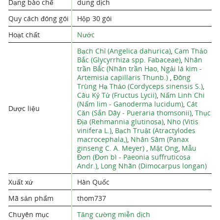
Dạng bào chế
dung dịch
Quy cách đóng gói
Hộp 30 gói
Hoạt chất
Nước
Bạch Chỉ (Angelica dahurica)
,
Cam Thảo
Bắc (Glycyrrhiza spp. Fabaceae)
,
Nhân
trần Bắc (Nhân trần Hao, Ngải lá kim -
Artemisia capillaris Thunb.)
,
Đông
Trùng Hạ Thảo (Cordyceps sinensis S.)
,
Câu Kỷ Tử (Fructus Lycii)
,
Nấm Linh Chi
(Nấm lim - Ganoderma lucidum)
,
Cát
Dược liệu
Căn (Sắn Dây - Pueraria thomsonii)
,
Thục
Địa (Rehmannia glutinosa)
,
Nho (Vitis
vinifera L.)
,
Bạch Truật (Atractylodes
macrocephala,)
,
Nhân Sâm (Panax
ginseng C. A. Meyer)
,
Mật Ong
,
Mẫu
Đơn (Đơn bì - Paeonia suffruticosa
Andr.)
,
Long Nhãn (Dimocarpus longan)
Xuất xứ
Hàn Quốc
Mã sản phẩm
thom737
Chuyên mục
Tăng cường miễn dịch