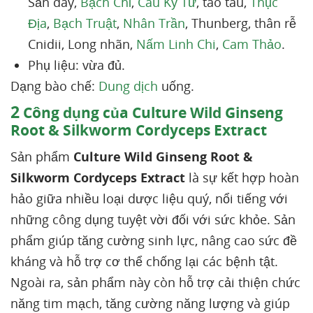
Sắn dây,
Bạch Chỉ
,
Câu Kỷ Tử
, táo tàu,
Thục
Địa
,
Bạch Truật
,
Nhân Trần
, Thunberg, thân rễ
Cnidii, Long nhãn,
Nấm Linh Chi
,
Cam Thảo
.
Phụ liệu: vừa đủ.
Dạng bào chế:
Dung dịch
uống.
2
Công dụng của Culture Wild Ginseng
Root & Silkworm Cordyceps Extract
Sản phẩm
Culture Wild Ginseng Root &
Silkworm Cordyceps Extract
là sự kết hợp hoàn
hảo giữa nhiều loại dược liệu quý, nổi tiếng với
những công dụng tuyệt vời đối với sức khỏe. Sản
phẩm giúp tăng cường sinh lực, nâng cao sức đề
kháng và hỗ trợ cơ thể chống lại các bệnh tật.
Ngoài ra, sản phẩm này còn hỗ trợ cải thiện chức
năng tim mạch, tăng cường năng lượng và giúp