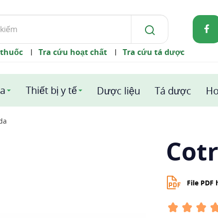
 thuốc
Tra cứu hoạt chất
Tra cứu tá dược
|
|
a
Thiết bị y tế
Dược liệu
Tá dược
Ho
da
Cot
File PDF