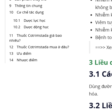
Thông tin chung
không b
Cơ chế tác dụng
Nhiễm k
Dược lực học
Viêm tu
Dược động học
Nhiễm k
Thuốc Cotrimstada giá bao
Bệnh to
nhiêu?
==>> Xe
Thuốc Cotrimstada mua ở đâu?
Ưu điểm
Nhược điểm
3
Liều 
3.1 C
Dùng đường
hóa.
3.2 Li