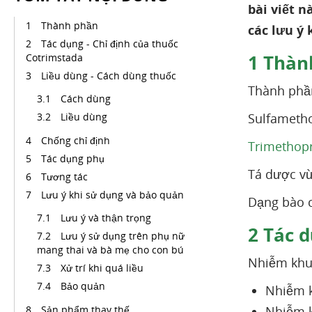
bài viết n
Thành phần
các lưu ý
Tác dụng - Chỉ định của thuốc
1
Thàn
Cotrimstada
Liều dùng - Cách dùng thuốc
Thành phầ
Cách dùng
Liều dùng
Sulfameth
Chống chỉ định
Trimethop
Tác dụng phụ
Tá dược vừ
Tương tác
Lưu ý khi sử dụng và bảo quản
Dạng bào c
Lưu ý và thận trọng
2
Tác d
Lưu ý sử dụng trên phụ nữ
mang thai và bà mẹ cho con bú
Nhiễm khuẩ
Xử trí khi quá liều
Bảo quản
Nhiễm k
Sản phẩm thay thế
Nhiễm k