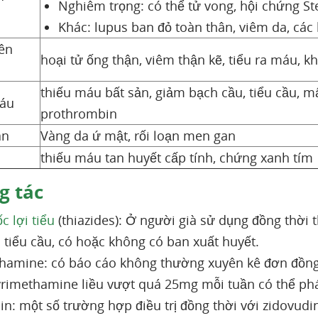
Nghiêm trọng: có thể tử vong, hội chứng Ste
Khác: lupus ban đỏ toàn thân, viêm da, cá
rên
hoại tử ống thận, viêm thận kẽ, tiểu ra máu, khó
thiếu máu bất sản, giảm bạch cầu, tiểu cầu, m
áu
prothrombin
an
Vàng da ứ mật, rối loạn men gan
thiếu máu tan huyết cấp tính, chứng xanh tím
 tác
c lợi tiểu
(thiazides): Ở người già sử dụng đồng thời t
 tiểu cầu, có hoặc không có ban xuất huyết.
hamine: có báo cáo không thường xuyên kê đơn đồng
rimethamine liều vượt quá 25mg mỗi tuần có thể phá
in: một số trường hợp điều trị đồng thời với zidovud