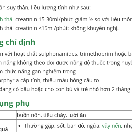
n suy thận, liều lượng tính như sau:
h thải
creatinin 15-30ml/phút: giảm ½ so với liều th
h thải creatinin <15ml/phút: không khuyến nghị.
 chỉ định
 với hoạt chất sulphonamides, trimethoprim hoặc b
n nặng không theo dõi được nồng độ thuốc trong huy
m chức năng gan nghiêm trọng
rphyria cấp tính, thiếu máu hồng cầu to
đang có bầu hoặc cho con bú và trẻ nhỏ hơn 2 thán
ụng phụ
buồn nôn, tiêu chảy, lười ăn
Thường gặp: sốt, ban đỏ, ngứa,
vảy nến
, nh
quá