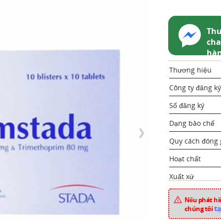
Thu
cha
hà
Thương hiệu
Công ty đăng ký
Số đăng ký
Dạng bào chế
❯
Quy cách đóng 
Hoạt chất
Xuất xứ
Mã sản phẩm
Nếu phát hiệ
tạ
chúng tôi
Chuyên mục