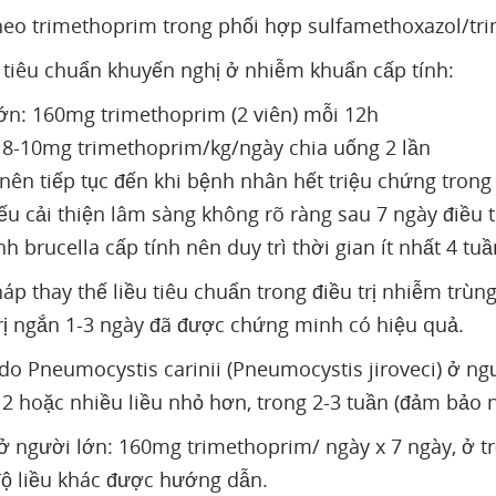
theo trimethoprim trong phối hợp sulfamethoxazol/t
 tiêu chuẩn khuyến nghị ở nhiễm khuẩn cấp tính:
ớn: 160mg trimethoprim (2 viên) mỗi 12h
 8-10mg trimethoprim/kg/ngày chia uống 2 lần
 nên tiếp tục đến khi bệnh nhân hết triệu chứng trong 
ếu cải thiện lâm sàng không rõ ràng sau 7 ngày điều t
nh brucella cấp tính nên duy trì thời gian ít nhất 4 tuầ
áp thay thế liều tiêu chuẩn trong điều trị nhiễm trùn
trị ngắn 1-3 ngày đã được chứng minh có hiệu quả.
do Pneumocystis carinii (Pneumocystis jiroveci) ở ngư
 2 hoặc nhiều liều nhỏ hơn, trong 2-3 tuần (đảm bảo 
 người lớn: 160mg trimethoprim/ ngày x 7 ngày, ở tr
ộ liều khác được hướng dẫn.