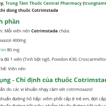
ày,
Trung Tâm Thuốc Central Pharmacy
(
trungtam
 khi dùng thuốc Cotrimstada
h phần
n: Mỗi viên nén
Cotrimstada
chứa:
oxazol 400mg
rim
80 mg
a đủ 1 viên (Tinh bột ngô, Povidon K30, Croscarmellos
hế: Viên nén
ụng - Chỉ định của thuốc Cotrimsta
n do các vi khuẩn nhạy cảm với cotrimoxazol:
huẩn đường hô hấp: viêm phổi cấp ở trẻ em, đợt cấ
huẩn đường tiết niệu: nhiễm khuẩn đường tiết niệu 