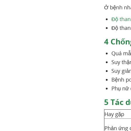
Ở bệnh nhâ
Độ than
Độ than
4
Chống
Quá mẫn
Suy thậ
Suy giả
Bệnh po
Phụ nữ 
5
Tác d
Hay gặp
Phản ứng 