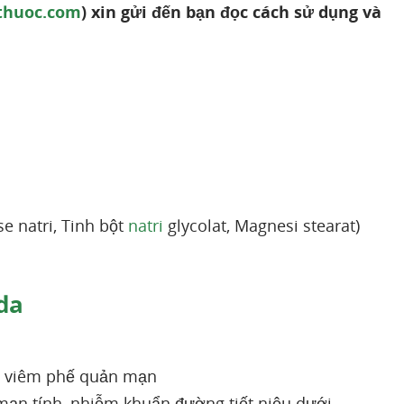
thuoc.com
) xin gửi đến bạn đọc cách sử dụng và
e natri, Tinh bột
natri
glycolat, Magnesi stearat)
da
p viêm phế quản mạn
mạn tính, nhiễm khuẩn đường tiết niệu dưới