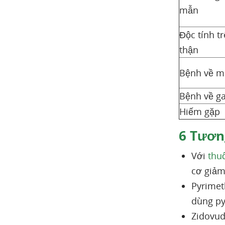
mẫn
Độc tính t
thận
Bệnh về m
Bệnh về g
Hiếm gặp
6
Tương
Với
thuố
cơ giảm
Pyrimet
dùng py
Zidovud