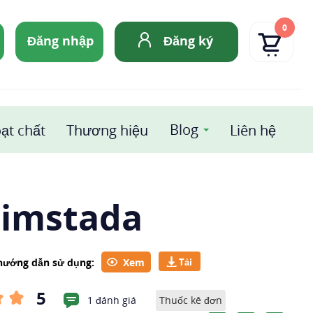
0
Đăng nhập
Đăng ký
Blog
ạt chất
Thương hiệu
Liên hệ
rimstada
 hướng dẫn sử dụng:
Xem
5
1 đánh giá
Thuốc kê đơn