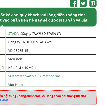
ốc kê đơn quý khách vui lòng điền thông tin/
t vào phần liên hệ này để dược sĩ tư vấn và đặt
ng
STADA
,
Công ty TNHH LD STADA-VN
Công ty TNHH LD STADA-VN
VD-23965-15
Viên nén
gói
Hộp 2 vỉ x 10 viên
Sulfamethoxazole
,
Trimethoprim
Việt Nam
mk1036
n nội dung không chính xác, vui lòng phản hồi thông tin cho
i đây
Thuốc Kháng Sinh