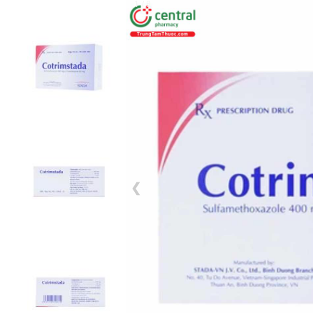
1 / 8
❮