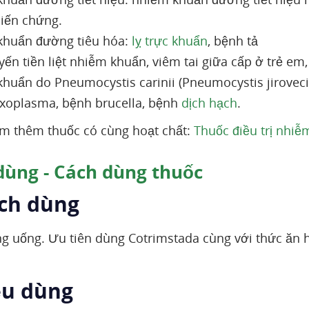
iến chứng.
huẩn đường tiêu hóa:
lỵ trực khuẩn
, bệnh tả
yến tiền liệt nhiễm khuẩn, viêm tai giữa cấp ở trẻ e
huẩn do Pneumocystis carinii (Pneumocystis jiroveci
xoplasma, bệnh brucella, bệnh
dịch hạch
.
m thêm thuốc có cùng hoạt chất:
Thuốc điều trị nhiễ
dùng - Cách dùng thuốc
ách dùng
 uống. Ưu tiên dùng Cotrimstada cùng với thức ăn ho
ều dùng