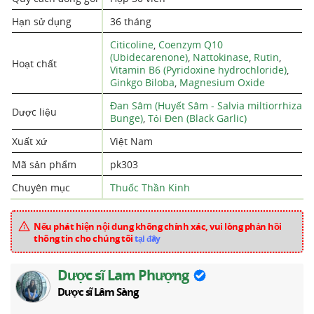
Hạn sử dụng
36 tháng
Citicoline
,
Coenzym Q10
(Ubidecarenone)
,
Nattokinase
,
Rutin
,
Hoạt chất
Vitamin B6 (Pyridoxine hydrochloride)
,
Ginkgo Biloba
,
Magnesium Oxide
Đan Sâm (Huyết Sâm - Salvia miltiorrhiza
Dược liệu
Bunge)
,
Tỏi Đen (Black Garlic)
Xuất xứ
Việt Nam
Mã sản phẩm
pk303
Chuyên mục
Thuốc Thần Kinh
Nếu phát hiện nội dung không chính xác, vui lòng phản hồi
thông tin cho chúng tôi
tại đây
Dược sĩ Lam Phượng
Dược sĩ Lâm Sàng