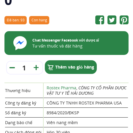
Đã bán: 93
Còn hàng
Chat Messenger Facebook với dược sĩ
Tư vấn thuốc và đặt hàng
Thêm vào giỏ hàng
Rostex Pharma
,
CÔNG TY CỔ PHẦN DƯỢC
Thương hiệu
VẬT TƯ Y TẾ HẢI DƯƠNG
Công ty đăng ký
CÔNG TY TNHH ROSTEX PHARMA USA
Số đăng ký
8984/2020/ĐKSP
Dạng bào chế
Viên nang mềm
Quy cách đóng gói
Hộp 30 viên