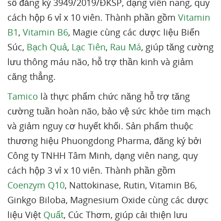
số đăng ký 3949/2019/ÐKSP, dạng viên nang, quy
cách hộp 6 vỉ x 10 viên. Thành phần gồm
Vitamin
B1
,
Vitamin B6
, Magie cùng các dược liệu Biển
Súc,
Bạch Quả
,
Lạc Tiên
,
Rau Má
, giúp tăng cường
lưu thông máu não, hỗ trợ thần kinh và giảm
căng thẳng.
Tamico
là thực phẩm chức năng hỗ trợ tăng
cường tuần hoàn não, bảo vệ sức khỏe tim mạch
và giảm nguy cơ huyết khối. Sản phẩm thuộc
thương hiệu Phuongdong Pharma, đăng ký bởi
Công ty TNHH Tâm Minh, dạng viên nang, quy
cách hộp 3 vỉ x 10 viên. Thành phần gồm
Coenzym Q10
, Nattokinase, Rutin, Vitamin B6,
Ginkgo Biloba, Magnesium Oxide cùng các dược
liệu Việt
Quất
, Cúc Thơm, giúp cải thiện lưu