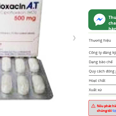
Thu
cha
hà
❯
Thương hiệu
Công ty đăng ký
Dạng bào chế
Quy cách đóng 
Hoạt chất
Xuất xứ
Mã sản phẩm
Nếu phát hiệ
Chuyên mục
tạ
chúng tôi