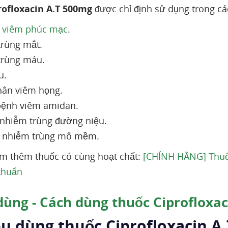
rofloxacin A.T 500mg
được chỉ định sử dụng trong cá
ị
viêm phúc mạc
.
rùng mắt.
trùng máu.
u.
ân viêm họng.
bệnh viêm amidan.
ị nhiễm trùng đường niệu.
ị nhiễm trùng mô mềm.
m thêm thuốc có cùng hoạt chất:
[CHÍNH HÃNG] Thuốc
khuẩn
dùng - Cách dùng thuốc Ciprofloxa
ều dùng thuốc Ciprofloxacin A