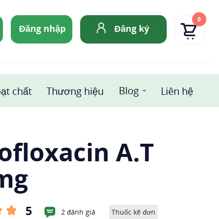
0
Đăng nhập
Đăng ký
Blog
ạt chất
Thương hiệu
Liên hệ
ofloxacin A.T
mg
5
2 đánh giá
Thuốc kê đơn