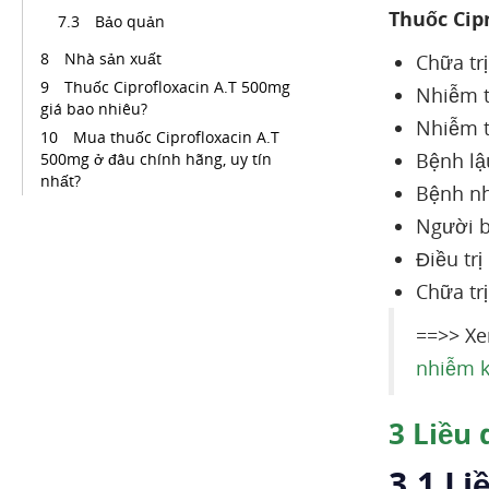
Thuốc Cip
Bảo quản
Nhà sản xuất
Chữa tr
Thuốc Ciprofloxacin A.T 500mg
Nhiễm t
giá bao nhiêu?
Nhiễm 
Mua thuốc Ciprofloxacin A.T
Bệnh lậ
500mg ở đâu chính hãng, uy tín
nhất?
Bệnh nh
Người 
Điều tr
Chữa tr
==>> Xe
nhiễm 
3
Liều 
3.1 Li