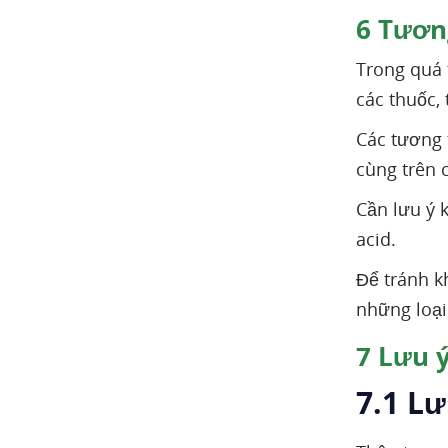
6
Tương
Trong quá 
các thuốc,
Các tương 
cùng trên 
Cần lưu ý 
acid.
Để tránh k
những loại
7
Lưu ý
7.1 Lư