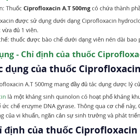
n: Thuốc
Ciprofloxacin A.T 500mg
có chứa thành phầ
oxacin được sử dụng dưới dạng Ciprofloxacin hydroc
 vừa đủ 1 viên.
hế: thuốc được bào chế dưới dạng viên nén dài bao 
ụng - Chỉ định của thuốc Ciproflox
c dụng của thuốc Ciprofloxaci
ofloxacin A.T 500mg mang đầy đủ tác dụng dược lý củ
cin
là một kháng sinh quinolon có hoạt phổ kháng khu
ế ức chế enzyme DNA gyrase. Thông qua cơ chế này, C
g của vi khuẩn, ngăn cản sự sinh trưởng và phát triể
ỉ định của thuốc Ciprofloxaci