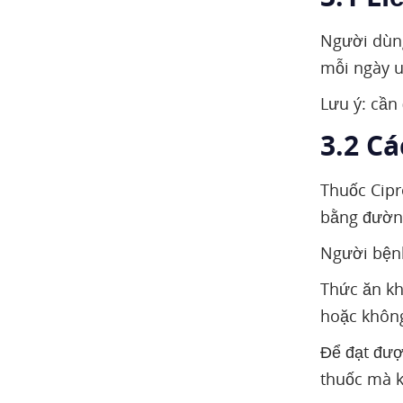
Người dùng
mỗi ngày u
Lưu ý: cần
3.2 C
Thuốc Cipr
bằng đườn
Người bệnh
Thức ăn kh
hoặc không
Để đạt đượ
thuốc mà k