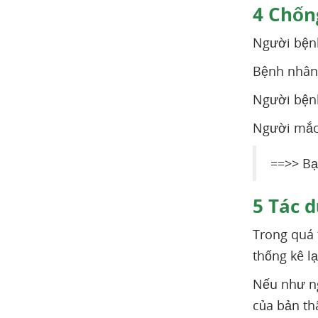
4
Chống
Người bệnh
Bệnh nhân 
Người bệnh
Người mắ
==>> Bạ
5
Tác d
Trong quá 
thống kê l
Nếu như ng
của bản th