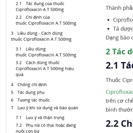
Tác dụng của thuốc
Thành phầ
Ciprofloxacin A.T 500mg
Chỉ định của
Ciprofl
thuốc Ciprofloxacin A.T 500mg
Tá dược
Liều dùng - Cách dùng
Dạng bào c
thuốc Ciprofloxacin A.T 500mg
Liều dùng
2
Tác d
thuốc Ciprofloxacin A.T 500mg
2.1 Tá
Cách dùng thuốc
Ciprofloxacin A.T 500mg hiệu
quả
Thuốc Cipr
Chống chỉ định
Ciprofloxa
Tác dụng phụ
Tương tác thuốc
trên cơ ch
Lưu ý khi sử dụng và bảo quản
bình thườn
Lưu ý và thận trọng
2.2 Ch
Phụ nữ có thai hoặc đang
nuôi con bú