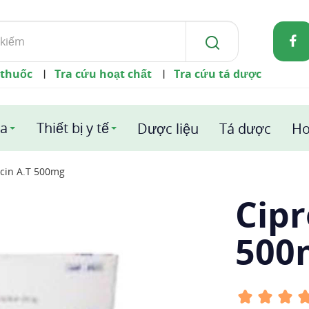
 thuốc
Tra cứu hoạt chất
Tra cứu tá dược
|
|
a
Thiết bị y tế
Dược liệu
Tá dược
Ho
acin A.T 500mg
Cipr
500