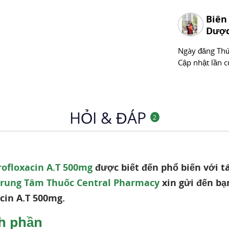
Biên
Dược
Ngày đăng
Thư
Cập nhật lần c
HỎI & ĐÁP
2
rofloxacin A.T 500mg
được biết đến phổ biến với t
Trung Tâm Thuốc Central Pharmacy
xin gửi đến bạ
cin A.T 500mg.
h phần