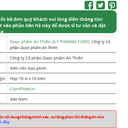
ốc kê đơn quý khách vui lòng điền thông tin/
t vào phần liên hệ này để dược sĩ tư vấn và đặt
ng
Dược phẩm An Thiên (A.T PHARMA CORP)
,
Công ty Cổ
phần Dược phẩm An Thiên
Công ty Cổ phần Dược phẩm An Thiên
Viên nén bao phim
gói
Hộp 10 vỉ x 10 viên
Ciprofloxacin
Việt Nam
T102
n nội dung không chính xác, vui lòng phản hồi thông tin cho
Thuốc Kháng Sinh
i đây