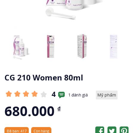
CG 210 Women 80ml
4
1 đánh giá
Mỹ phẩm
680.000
₫
Đã bán: 417
Còn hàng