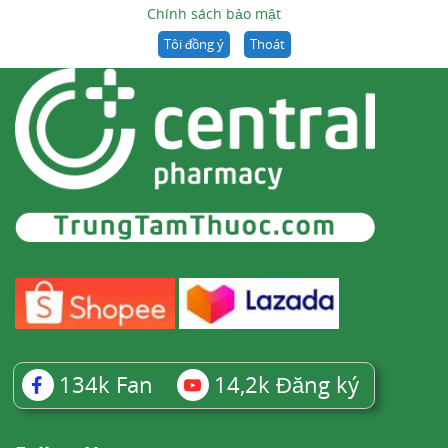
Chính sách bảo mật
Tôi đồng ý
Thoát
134k
Fan
14,2k
Đăng ký