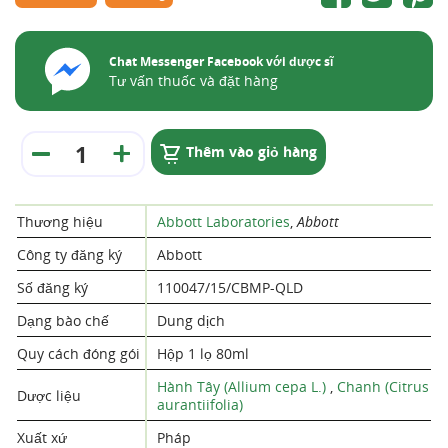
Chat Messenger Facebook với dược sĩ
Tư vấn thuốc và đặt hàng
Thêm vào giỏ hàng
Thương hiệu
Abbott Laboratories
,
Abbott
Công ty đăng ký
Abbott
Số đăng ký
110047/15/CBMP-QLD
Dạng bào chế
Dung dịch
Quy cách đóng gói
Hộp 1 lọ 80ml
Hành Tây (Allium cepa L.)
,
Chanh (Citrus
Dược liệu
aurantiifolia)
Xuất xứ
Pháp