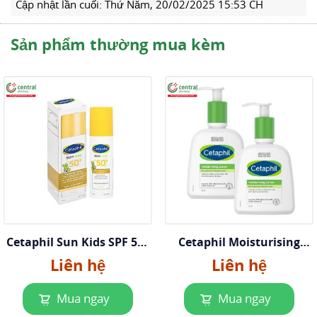
Cập nhật lần cuối:
Thứ Năm, 20/02/2025 15:53 CH
Sản phẩm thường mua kèm
Cetaphil Sun Kids SPF 50+
Cetaphil Moisturising
Liposomal Lotion
Lotion 237ml
Liên hệ
Liên hệ
Mua ngay
Mua ngay