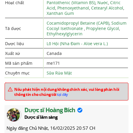
Hoạt chất
Pantothenic (Vitamin B5)
,
Nước
,
Citric
Acid
,
Phenoxyethanol
,
Cetearyl Alcohol
,
Xanthan Gum
Cocamidopropyl Betaine (CAPB)
,
Sodium
Tá dược
Cocoyl Isethionate
,
Propylene Glycol
,
Ethylhexylglycerin
Dược liệu
Lô Hội (Nha Đam - Aloe vera L.)
Xuất xứ
Canada
Mã sản phẩm
me171
Chuyên mục
Sữa Rửa Mặt
Nếu phát hiện nội dung không chính xác, vui lòng phản hồi
thông tin cho chúng tôi
tại đây
Dược sĩ Hoàng Bích
Dược sĩ lâm sàng
Ngày đăng
Chủ Nhật, 16/02/2025 20:57 CH