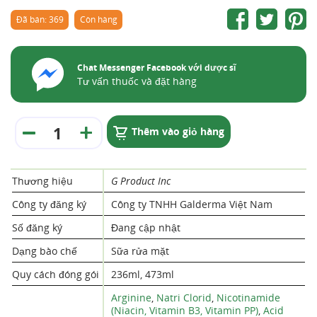
Đã bán: 369
Còn hàng
Chat Messenger Facebook với dược sĩ
Tư vấn thuốc và đặt hàng
Thêm vào giỏ hàng
Thương hiệu
G Product Inc
Công ty đăng ký
Công ty TNHH Galderma Việt Nam
Số đăng ký
Đang cập nhật
Dạng bào chế
Sữa rửa mặt
Quy cách đóng gói
236ml, 473ml
Arginine
,
Natri Clorid
,
Nicotinamide
(Niacin, Vitamin B3, Vitamin PP)
,
Acid