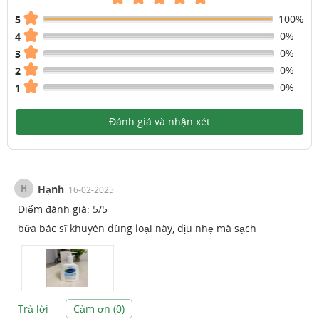
100%
5
0%
4
0%
3
0%
2
0%
1
Đánh giá và nhận xét
H
Hạnh
16-02-2025
Điểm đánh giá:
5
/
5
bữa bác sĩ khuyên dùng loại này, dịu nhẹ mà sạch
Trả lời
Cảm ơn (
0
)