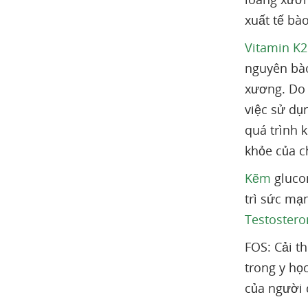
xuất tế bà
Vitamin K2
nguyên bào
xương. Do 
việc sử dụ
quá trình 
khỏe của c
Kẽm
glucon
trì sức mạ
Testostero
FOS: Cải t
trong y họ
của người d