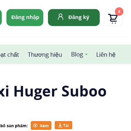
0
Đăng nhập
Đăng ký
Blog
ạt chất
Thương hiệu
Liên hệ
xi Huger Suboo
g bố sản phẩm:
Xem