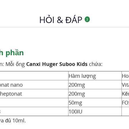
HỎI & ĐÁP
3
h phần
n: Mỗi ống
Canxi Huger Suboo Kids
chứa:
Hàm lượng
Ho
onat nano
200mg
Vi
oheptonat
200mg
Kẽ
50mg
FO
3
100IU
a đủ 10ml.