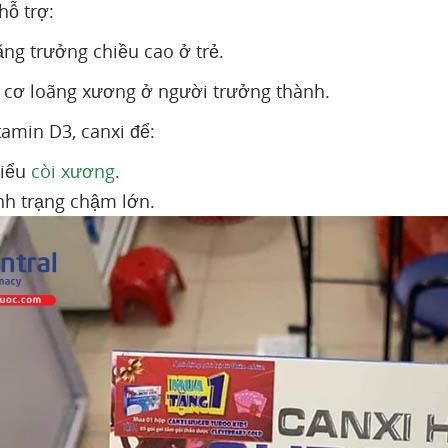
hỗ trợ:
ăng trưởng chiều cao ở trẻ.
cơ loãng xương ở người trưởng thành.
tamin D3, canxi để:
hiểu
còi xương
.
nh trạng chậm lớn.