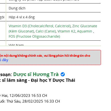
Dung dịch
gói
Hộp 4 vỉ x 4 ống
Vitamin D3 (Cholecalciferol, Calcitriol)
,
Zinc Gluconate
(Kẽm Gluconat)
,
Calci (Canxi)
,
Vitamin K2
,
Aquamin
,
FOS (Fructose Oligosaccharide)
Việt Nam
aa4085
n nội dung không chính xác, vui lòng phản hồi thông tin cho
i đây
Vitamin Và Khoáng Chất
Dược sĩ Hương Trà
 soạn:
 sĩ lâm sàng - Đại học Y Dược Thái
́ Hai, 12/06/2023 16:53 CH
uối:
Thứ Sáu, 28/02/2025 16:33 CH