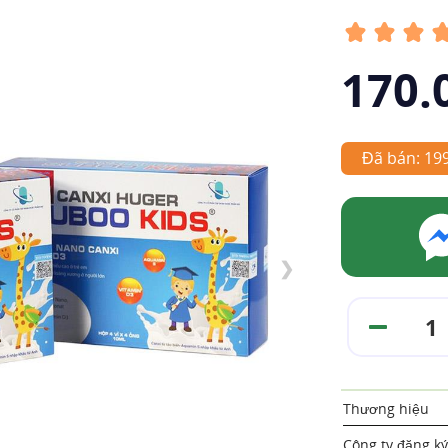
170.
Đã bán: 19
❯
Thương hiệu
Công ty đăng ký