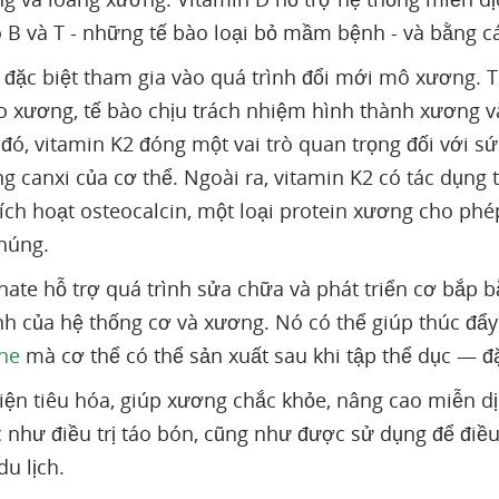
o B và T - những tế bào loại bỏ mầm bệnh - và bằng cá
đặc biệt tham gia vào quá trình đổi mới mô xương. T
 xương, tế bào chịu trách nhiệm hình thành xương và
đó, vitamin K2 đóng một vai trò quan trọng đối với s
ng canxi của cơ thể. Ngoài ra, vitamin K2 có tác dụng 
kích hoạt osteocalcin, một loại protein xương cho phé
húng.
ate hỗ trợ quá trình sửa chữa và phát triển cơ bắp b
nh của hệ thống cơ và xương. Nó có thể giúp thúc đẩy 
ne
mà cơ thể có thể sản xuất sau khi tập thể dục — đặ
hiện tiêu hóa, giúp xương chắc khỏe, nâng cao miễn d
c như điều trị táo bón, cũng như được sử dụng để điều
u lịch.