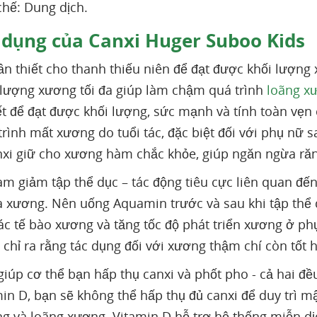
hế: Dung dịch.
dụng của Canxi Huger Suboo Kids
ần thiết cho thanh thiếu niên để đạt được khối lượng
 lượng xương tối đa giúp làm chậm quá trình
loãng x
iết để đạt được khối lượng, sức mạnh và tính toàn vẹn 
rình mất xương do tuổi tác, đặc biệt đối với phụ nữ 
xi giữ cho xương hàm chắc khỏe, giúp ngăn ngừa răng
m giảm tập thể dục – tác động tiêu cực liên quan đ
 xương. Nên uống Aquamin trước và sau khi tập thể
ác tế bào xương và tăng tốc độ phát triển xương ở ph
 chỉ ra rằng tác dụng đối với xương thậm chí còn tốt 
iúp cơ thể bạn hấp thụ canxi và phốt pho - cả hai 
min D, bạn sẽ không thể hấp thụ đủ canxi để duy trì m
g và loãng xương. Vitamin D hỗ trợ hệ thống miễn dị