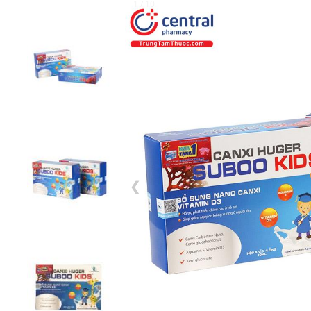
1 / 10
❮