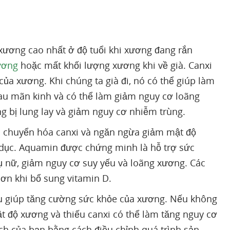
 xương cao nhất ở độ tuổi khi xương đang rắn
ương
hoặc mất khối lượng xương khi về già. Canxi
của xương. Khi chúng ta già đi, nó có thể giúp làm
sau mãn kinh và có thể làm giảm nguy cơ loãng
 bị lung lay và giảm nguy cơ nhiễm trùng.
ến chuyển hóa canxi và ngăn ngừa giảm mật độ
 dục. Aquamin được chứng minh là hỗ trợ sức
ụ nữ, giảm nguy cơ suy yếu và loãng xương. Các
hơn khi bổ sung vitamin D.
đều giúp tăng cường sức khỏe của xương. Nếu không
ật độ xương và thiếu canxi có thể làm tăng nguy cơ
ch của bạn bằng cách điều chỉnh quá trình sản