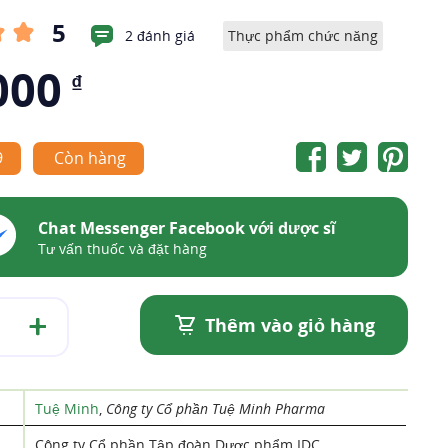
5
2 đánh giá
Thực phẩm chức năng
000
₫
9
Còn hàng
Chat Messenger Facebook với dược sĩ
Tư vấn thuốc và đặt hàng
Thêm vào giỏ hàng
Tuệ Minh
,
Công ty Cổ phần Tuệ Minh Pharma
Công ty Cổ phần Tập đoàn Dược phẩm IDC