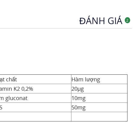
ĐÁNH GIÁ
2
ạt chất
Hàm lượng
tamin K2 0,2%
20µg
m gluconat
10mg
S
50mg