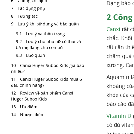
Chống chỉ định
Dạng bào c
Tác dụng phụ
2
Công 
Tương tác
Lưu ý khi sử dụng và bảo quản
Canxi
rất c
Lưu ý và thận trọng
chắc. Khối
Lưu ý cho phụ nữ có thai và
rất cần th
bà mẹ đang cho con bú
Bảo quản
chậm quá t
xương. Can
Canxi Huger Suboo Kids giá bao
nhiêu?
Aquamin là
Canxi Huger Suboo Kids mua ở
đâu chính hãng?
khoáng của
Review về sản phẩm Canxi
khỏe của c
Huger Suboo Kids
báo cáo đã
Ưu điểm
Nhược điểm
Vitamin D
g
có đủ vita
loãng xươn