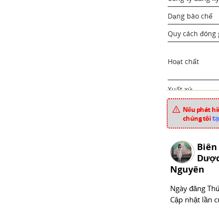
Dạng bào chế
Quy cách đóng 
Hoạt chất
Xuất xứ
Mã sản phẩm
Nếu phát hiệ
tạ
chúng tôi
Chuyên mục
Biên
Dược
Nguyên
Ngày đăng
Thư
Cập nhật lần c