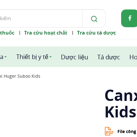
 thuốc
Tra cứu hoạt chất
Tra cứu tá dược
|
|
a
Thiết bị y tế
Dược liệu
Tá dược
Ho
xi Huger Suboo Kids
Can
Kids
File côn