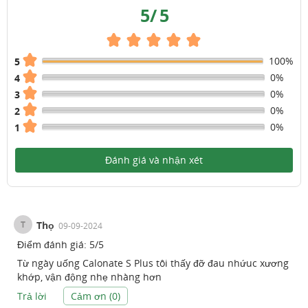
5
/
5
100%
5
0%
4
0%
3
0%
2
0%
1
Đánh giá và nhận xét
T
Thọ
09-09-2024
Điểm đánh giá:
5
/
5
Từ ngày uống Calonate S Plus tôi thấy đỡ đau nhứuc xương
khớp, vận động nhẹ nhàng hơn
Trả lời
Cảm ơn (
0
)