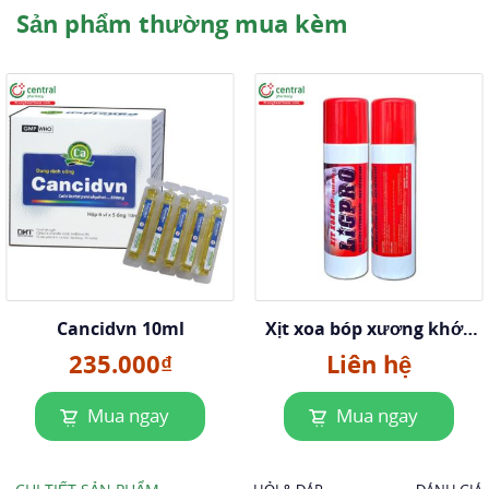
Sản phẩm thường mua kèm
Cancidvn 10ml
Xịt xoa bóp xương khớp
Ligpro
235.000₫
Liên hệ
Mua ngay
Mua ngay