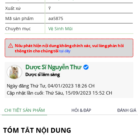
Xuất xứ
Ý
Mã sản phẩm
aa5875
Chuyên mục
Vệ Sinh Mũi
Nếu phát hiện nội dung không chính xác, vui lòng phản hồi
thông tin cho chúng tôi
tại đây
Dược Sĩ Nguyễn Thư
Dược sĩ lâm sàng
Ngày đăng
Thứ Tư, 04/01/2023 18:26 CH
Cập nhật lần cuối:
Thứ Sáu, 15/09/2023 15:52 CH
CHI TIẾT SẢN PHẨM
HỎI & ĐÁP
ĐÁNH GIÁ
TÓM TẮT NỘI DUNG