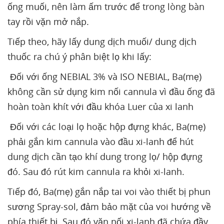
ống muối, nên làm ấm trước để trong lòng bàn
tay rồi vặn mở nắp.
Tiếp theo, hãy lấy dung dịch muối/ dung dịch
thuốc ra chú ý phân biệt lọ khi lấy:
Đối với ống NEBIAL 3% và ISO NEBIAL, Ba(mẹ)
không cần sử dụng kim nối cannula vì đầu ống đã
hoàn toàn khít với đầu khóa Luer của xi lanh
Đối với các loại lọ hoặc hộp đựng khác, Ba(mẹ)
phải gắn kim cannula vào đầu xi-lanh để hút
dung dịch cần tạo khí dung trong lọ/ hộp đựng
đó. Sau đó rút kim cannula ra khỏi xi-lanh.
Tiếp đó, Ba(mẹ) gắn nắp tai voi vào thiết bị phun
sương Spray-sol, đảm bảo mặt của voi hướng về
phía thiết bị. Sau đó vặn nối xi-lanh đã chứa đầy