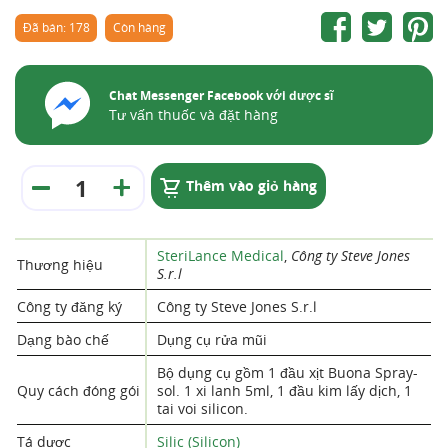
Đã bán: 178
Còn hàng
Chat Messenger Facebook với dược sĩ
Tư vấn thuốc và đặt hàng
Thêm vào giỏ hàng
SteriLance Medical
,
Công ty Steve Jones
Thương hiệu
S.r.l
Công ty đăng ký
Công ty Steve Jones S.r.l
Dạng bào chế
Dụng cụ rửa mũi
Bộ dụng cụ gồm 1 đầu xịt Buona Spray-
Quy cách đóng gói
sol. 1 xi lanh 5ml, 1 đầu kim lấy dịch, 1
tai voi silicon.
Tá dược
Silic (Silicon)