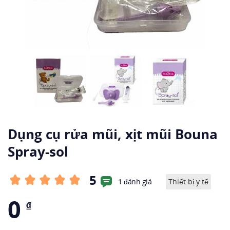
Dụng cụ rửa mũi, xịt mũi Bouna
Spray-sol
5
1 đánh giá
Thiết bị y tế
0
₫