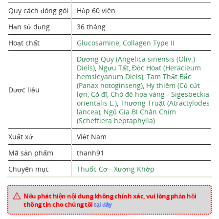
Quy cách đóng gói
Hộp 60 viên
Hạn sử dụng
36 tháng
Hoạt chất
Glucosamine
,
Collagen Type II
Đương Quy (Angelica sinensis (Oliv.)
Diels)
,
Ngưu Tất
,
Độc Hoạt (Heracleum
hemsleyanum Diels)
,
Tam Thất Bắc
(Panax notoginseng)
,
Hy thiêm (Cỏ cứt
Dược liệu
lợn, Cỏ đĩ, Chó đẻ hoa vàng - Sigesbeckia
orientalis L.)
,
Thương Truật (Atractylodes
lancea)
,
Ngũ Gia Bì Chân Chim
(Schefflera heptaphylla)
Xuất xứ
Việt Nam
Mã sản phẩm
thanh91
Chuyên mục
Thuốc Cơ - Xương Khớp
Nếu phát hiện nội dung không chính xác, vui lòng phản hồi
thông tin cho chúng tôi
tại đây