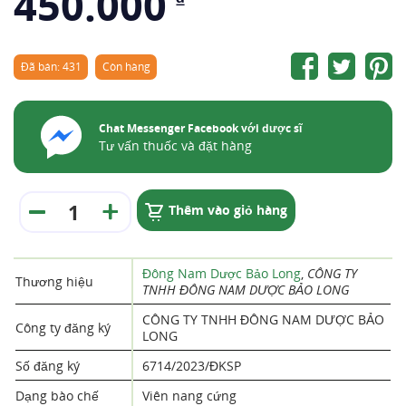
450.000
Đã bán: 431
Còn hàng
Chat Messenger Facebook với dược sĩ
Tư vấn thuốc và đặt hàng
Thêm vào giỏ hàng
Đông Nam Dược Bảo Long
,
CÔNG TY
Thương hiệu
TNHH ĐÔNG NAM DƯỢC BẢO LONG
CÔNG TY TNHH ĐÔNG NAM DƯỢC BẢO
Công ty đăng ký
LONG
Số đăng ký
6714/2023/ĐKSP
Dạng bào chế
Viên nang cứng