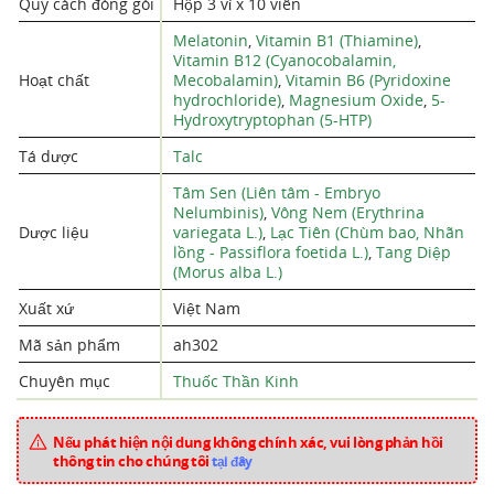
Quy cách đóng gói
Hộp 3 vỉ x 10 viên
Melatonin
,
Vitamin B1 (Thiamine)
,
Vitamin B12 (Cyanocobalamin,
Hoạt chất
Mecobalamin)
,
Vitamin B6 (Pyridoxine
hydrochloride)
,
Magnesium Oxide
,
5-
Hydroxytryptophan (5-HTP)
Tá dược
Talc
Tâm Sen (Liên tâm - Embryo
Nelumbinis)
,
Vông Nem (Erythrina
Dược liệu
variegata L.)
,
Lạc Tiên (Chùm bao, Nhãn
lồng - Passiflora foetida L.)
,
Tang Diệp
(Morus alba L.)
Xuất xứ
Việt Nam
Mã sản phẩm
ah302
Chuyên mục
Thuốc Thần Kinh
Nếu phát hiện nội dung không chính xác, vui lòng phản hồi
thông tin cho chúng tôi
tại đây