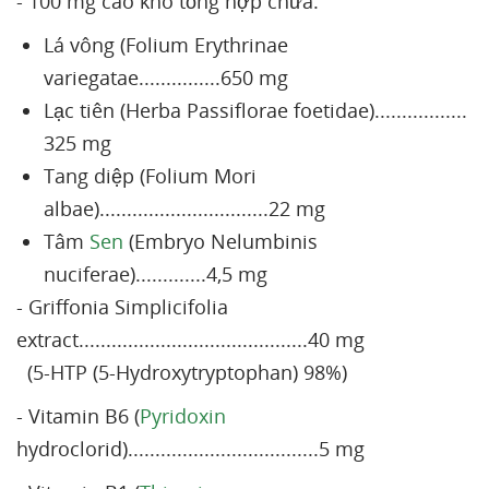
- 100 mg cao khô tổng hợp chứa:
Lá vông (Folium Erythrinae
variegatae...............650 mg
Lạc tiên (Herba Passiflorae foetidae).................
325 mg
Tang diệp (Folium Mori
albae)...............................22 mg
Tâm
Sen
(Embryo Nelumbinis
nuciferae).............4,5 mg
- Griffonia Simplicifolia
extract..........................................40 mg
(5-HTP (5-Hydroxytryptophan) 98%)
- Vitamin B6 (
Pyridoxin
hydroclorid)...................................5 mg