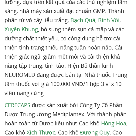
lưỡng, dựa trên kết quả của các thử nghiệm lâm
sàng, nhà máy sản xuất đạt chuẩn GMP. Thành
phần từ vỏ cây liễu trắng,
Bạch Quả
,
Bình Vôi
,
Xuyên Khung
, bổ sung thêm sụn cá mập và các
dưỡng chất thiết yếu, có công dụng hỗ trợ cải
thiện tình trạng thiểu năng tuần hoàn não, Cải
thiện giấc ngủ, giảm mệt mỏi và cải thiện khả
năng tập trung, tỉnh tảo. Hiện Bổ thần kinh
NEUROMED đang được bán tại Nhà thuốc Trung
tâm thuốc với giá 100.000 VNĐ/1 hộp 3 vỉ x 10
viên nang cứng
CERECAPS
được sản xuất bởi Công Ty Cổ Phần
Dược Trung Ương Mediplantex. Với thành phần
hoàn toàn từ Dược liệu như: Cao khô
Hồng Hoa
,
Cao khô
Xích Thược
, Cao khô
Đương Quy
, Cao