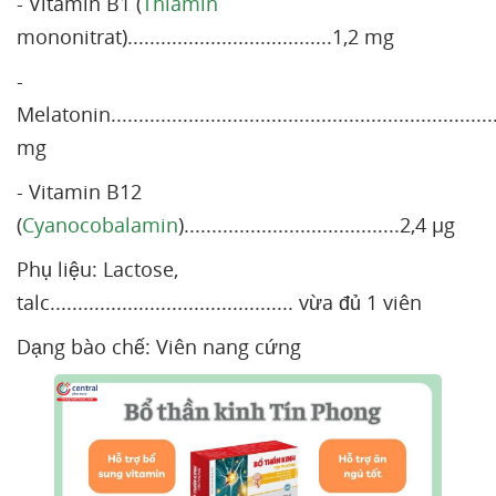
- Vitamin B1 (
Thiamin
mononitrat).....................................1,2 mg
-
Melatonin....................................................................
mg
- Vitamin B12
(
Cyanocobalamin
).......................................2,4 µg
Phụ liệu: Lactose,
talc............................................ vừa đủ 1 viên
Dạng bào chế: Viên nang cứng