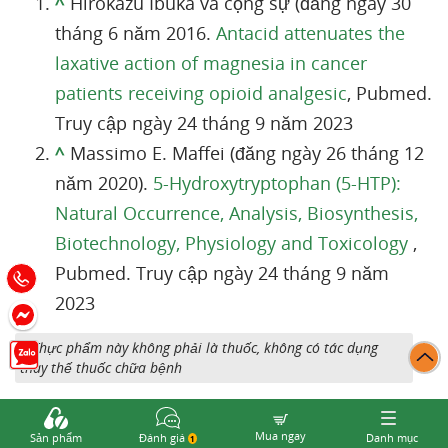
^
Hirokazu Ibuka và cộng sự (đăng ngày 30
tháng 6 năm 2016.
Antacid attenuates the
laxative action of magnesia in cancer
patients receiving opioid analgesic
, Pubmed.
Truy cập ngày 24 tháng 9 năm 2023
^
Massimo E. Maffei (đăng ngày 26 tháng 12
năm 2020).
5-Hydroxytryptophan (5-HTP):
Natural Occurrence, Analysis, Biosynthesis,
Biotechnology, Physiology and Toxicology
,
Pubmed. Truy cập ngày 24 tháng 9 năm
2023
* Thực phẩm này không phải là thuốc, không có tác dụng
thay thế thuốc chữa bệnh
Mua ngay
Sản phẩm
Đánh giá
Danh mục
1