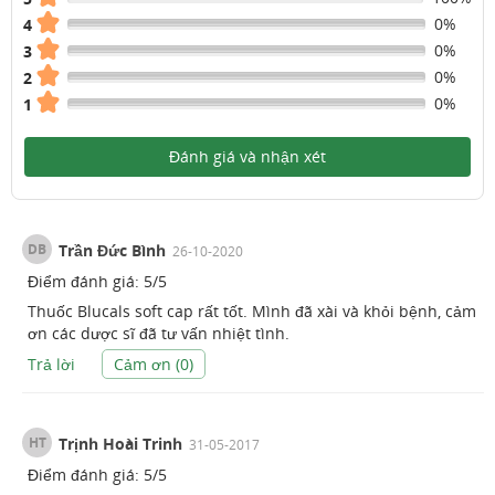
0%
4
0%
3
0%
2
0%
1
Đánh giá và nhận xét
DB
Trần Đức Bình
26-10-2020
Điểm đánh giá:
5
/
5
Thuốc Blucals soft cap rất tốt. Mình đã xài và khỏi bệnh, cảm
ơn các dược sĩ đã tư vấn nhiệt tình.
Trả lời
Cảm ơn (
0
)
HT
Trịnh Hoài Trinh
31-05-2017
Điểm đánh giá:
5
/
5