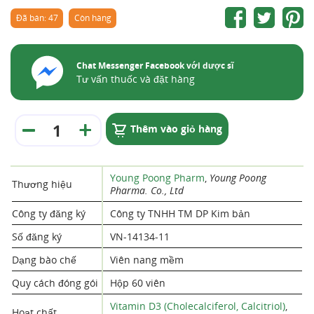
Đã bán: 47
Còn hàng
Chat Messenger Facebook với dược sĩ
Tư vấn thuốc và đặt hàng
Thêm vào giỏ hàng
Young Poong Pharm
,
Young Poong
Thương hiệu
Pharma. Co., Ltd
Công ty đăng ký
Công ty TNHH TM DP Kim bản
Số đăng ký
VN-14134-11
Dạng bào chế
Viên nang mềm
Quy cách đóng gói
Hộp 60 viên
Vitamin D3 (Cholecalciferol, Calcitriol)
,
Hoạt chất