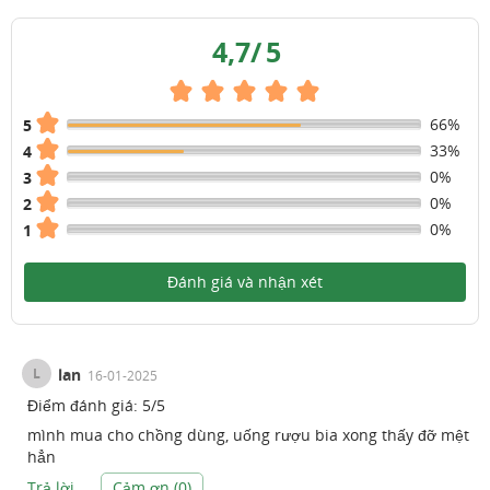
4,7
/
5
66%
5
33%
4
0%
3
0%
2
0%
1
Đánh giá và nhận xét
L
lan
16-01-2025
Điểm đánh giá:
5
/
5
mình mua cho chồng dùng, uống rượu bia xong thấy đỡ mệt
hẳn
Trả lời
Cảm ơn (
0
)