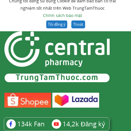
Chúng tôi đang sử dụng Cookie để đảm bảo bạn có trải
nghiệm tốt nhất trên Web TrungTamThuoc
Chính sách bảo mật
Tôi đồng ý
Thoát
134k
Fan
14,2k
Đăng ký