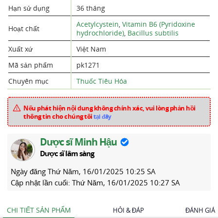
Hạn sử dụng
36 tháng
Acetylcystein
,
Vitamin B6 (Pyridoxine
Hoạt chất
hydrochloride)
,
Bacillus subtilis
Xuất xứ
Việt Nam
Mã sản phẩm
pk1271
Chuyên mục
Thuốc Tiêu Hóa
Nếu phát hiện nội dung không chính xác, vui lòng phản hồi
thông tin cho chúng tôi
tại đây
Dược sĩ Minh Hậu
Dược sĩ lâm sàng
Ngày đăng
Thứ Năm, 16/01/2025 10:25 SA
Cập nhật lần cuối:
Thứ Năm, 16/01/2025 10:27 SA
CHI TIẾT SẢN PHẨM
HỎI & ĐÁP
ĐÁNH GIÁ