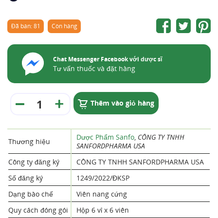
Đã bán: 81
Còn hàng
Chat Messenger Facebook với dược sĩ
Tư vấn thuốc và đặt hàng
Thêm vào giỏ hàng
Dược Phẩm Sanfo
,
CÔNG TY TNHH
Thương hiệu
SANFORDPHARMA USA
Công ty đăng ký
CÔNG TY TNHH SANFORDPHARMA USA
Số đăng ký
1249/2022/ĐKSP
Dạng bào chế
Viên nang cứng
Quy cách đóng gói
Hộp 6 vỉ x 6 viên