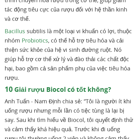
trình chuyển hóa rượu trong cơ thể, giúp giảm
tác động tiêu cực của rượu đối với hệ thần kinh
và cơ thể.
Bacillus
subtilis là một loại vi khuẩn có lợi, thuộc
nhóm
Probiotics
, có thể hỗ trợ tiêu hóa và cải
thiện sức khỏe của hệ vi sinh đường ruột. Nó
giúp hỗ trợ cơ thể xử lý và đào thải các chất độc
hại, bao gồm cả sản phẩm phụ của việc tiêu hóa
rượu.
10
Giải rượu Biocol có tốt không?
Anh Tuấn - Nam Định chia sẻ: “Tôi là người ít khi
uống rượu nhưng mỗi lần có tiệc tùng là lại bị
say. Sau khi tìm hiểu về Biocol, tôi quyết định thử
và cảm thấy khá hiệu quả. Trước khi đi uống
rượu tôi thường uống 2 viên và không cảm thấy