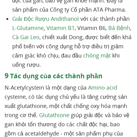
độc của gan, bảo vệ gan khỏe mạnh. Đây là
sản phẩm của Công ty Cổ phần ATA Pharma.
Giải Độc Rượu Andithanol
với các thành phần
L-Glutamine
,
Vitamin B1
, Vitamin B6,
Bá Bệnh
,
Cà Gai Leo
, chiết xuất Dong, được biết đến khá
phổ biến với công dụng hỗ trợ điều trị giảm
cảm giác khó chịu, đau đầu
chóng mặt
khi
uống rượu.
9
Tác dụng của các thành phần
N-Acetylcystein là một dạng của
Amino acid
cysteine, có tác dụng chủ yếu là tăng cường sản
xuất glutathione, một chất chống oxy hóa mạnh
trong cơ thể.
Glutathione
giúp giải độc và bảo vệ
gan khỏi tổn thương do các chất độc hại, bao
gồm cả acetaldehyde - một sản phẩm phụ của