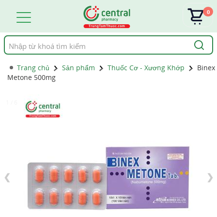
0
Tìm
kiếm
Trang chủ
Sản phẩm
Thuốc Cơ - Xương Khớp
Binex
Metone 500mg
1 / 6
❮
❯