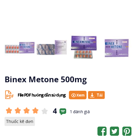
Binex Metone 500mg
File PDF hướng dẫn sử dụng:
Xem
4
1 đánh giá
Thuốc kê đơn