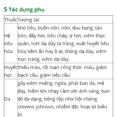
5
Tác dụng phụ
Thuốc
Tương tác
khó tiêu, buồn nôn, nôn, đau bụng, táo
Hệ
bón, đầy hơi, tiêu chảy, ợ hơi, viêm thực
tiêu
quản, loét dạ dày tá tràng, xuất huyết tiêu
hóa
hóa tiềm ẩn hay ồ ạt, thủng dạ dày, viêm
trực tràng, viêm dạ dày.
Huyết
thiếu máu, rối loạn công thức máu, giảm
học
bạch cầu, giảm tiểu cầu.
gây viêm miệng, ngứa, phát ban da, mề
đay, hiếm khi nhạy cảm với ánh sáng, ban
Da
đỏ đa dạng, bỏng rộp như hội chứng
stevens johnson, nhiễm độc hoại tử biểu
bì.