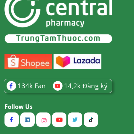
134k
Fan
14,2k
Đăng ký
Follow Us