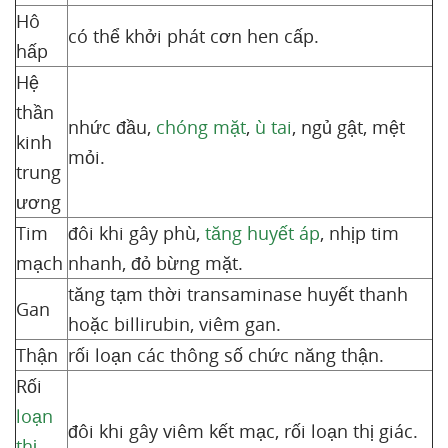
Hô
có thể khởi phát cơn hen cấp.
hấp
Hệ
thần
nhức đầu,
chóng mặt
,
ù tai
, ngủ gật, mệt
kinh
mỏi.
trung
ương
Tim
đôi khi gây phù,
tăng huyết áp
, nhịp tim
mạch
nhanh, đỏ bừng mặt.
tăng tạm thời transaminase huyết thanh
Gan
hoặc billirubin, viêm gan.
Thận
rối loạn các thông số chức năng thận.
Rối
loạn
đôi khi gây viêm kết mạc, rối loạn thị giác.
thị