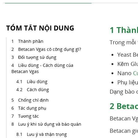
TÓM TẮT NỘI DUNG
1
Thàn
Thành phần
Trong mỗi
Betacan Vgas có công dụng gì?
Yeast B
Đối tượng sử dụng
Kẽm Glu
Liều dùng - Cách dùng của
Betacan Vgas
Nano
C
Liều dùng
Phụ liệu
Cách dùng
Dạng bào c
Chống chỉ định
2
Betac
Tác dụng phụ
Tương tác
Betacan Vg
Lưu ý khi sử dụng và bảo quản
Betacan gi
Lưu ý và thận trọng