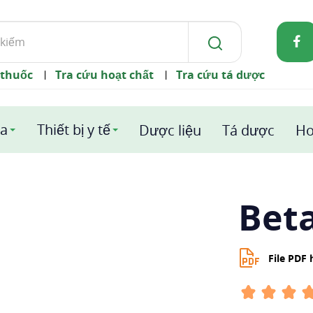
 thuốc
Tra cứu hoạt chất
Tra cứu tá dược
|
|
a
Thiết bị y tế
Dược liệu
Tá dược
Ho
Bet
File PDF