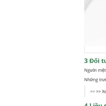
3
Đối t
Người mệt
Những trườ
== >> 
4
Liều 