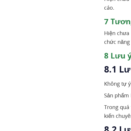
cáo.
7
Tương
Hiện chưa 
chức năng 
8
Lưu ý
8.1 Lư
Không tự ý
Sản phẩm B
Trong quá 
kiến chuyên
8.2 L