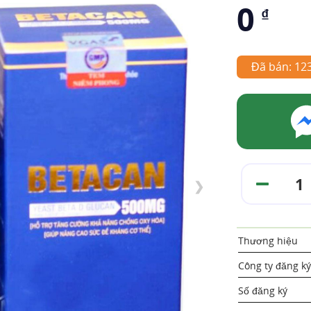
0
₫
Đã bán: 12
❯
Thương hiệu
Công ty đăng ký
Số đăng ký