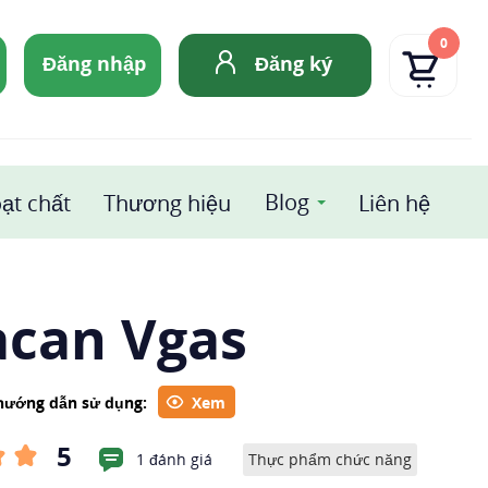
0
Đăng nhập
Đăng ký
Blog
ạt chất
Thương hiệu
Liên hệ
acan Vgas
 hướng dẫn sử dụng:
Xem
5
1 đánh giá
Thực phẩm chức năng