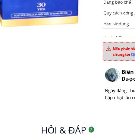
Dạng bào chế
Quy cách đóng 
Hạn sử dụng
Hoạt chất
Nếu phát hiệ
Xuất xứ
tạ
chúng tôi
Mã sản phẩm
Biên
Chuyên mục
Dược
Ngày đăng
Thư
Cập nhật lần c
HỎI & ĐÁP
2