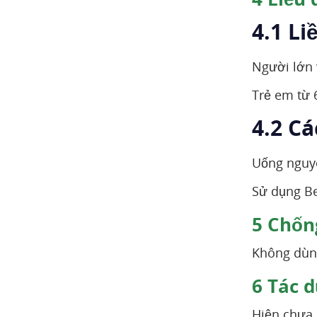
4.1 Li
Người lớn v
Trẻ em từ 
4.2 C
Uống nguyê
Sử dụng Be
5
Chống
Không dùng
6
Tác d
Hiện chưa 