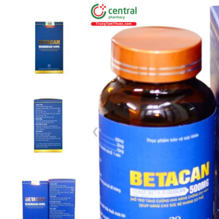
1 / 9
❮