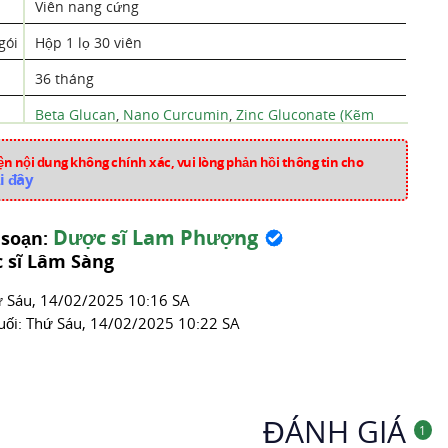
Viên nang cứng
gói
Hộp 1 lọ 30 viên
36 tháng
Beta Glucan
,
Nano Curcumin
,
Zinc Gluconate (Kẽm
Gluconat)
n nội dung không chính xác, vui lòng phản hồi thông tin cho
Việt Nam
i đây
pk1950
Dược sĩ Lam Phượng
 soạn:
Tăng cường miễn dịch
 sĩ Lâm Sàng
́ Sáu, 14/02/2025 10:16 SA
uối:
Thứ Sáu, 14/02/2025 10:22 SA
ĐÁNH GIÁ
1