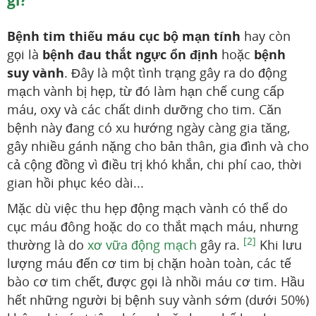
Bệnh tim thiếu máu cục bộ mạn tính
hay còn
gọi là
bệnh đau thắt ngực ổn định
hoặc
bệnh
suy vành
. Đây là một tình trạng gây ra do động
mạch vành bị hẹp, từ đó làm hạn chế cung cấp
máu, oxy và các chất dinh dưỡng cho tim. Căn
bệnh này đang có xu hướng ngày càng gia tăng,
gây nhiều gánh nặng cho bản thân, gia đình và cho
cả cộng đồng vì điều trị khó khắn, chi phí cao, thời
gian hồi phục kéo dài...
Mặc dù việc thu hẹp động mạch vành có thể do
cục máu đông hoặc do co thắt mạch máu, nhưng
[2]
thường là do
xơ vữa động mạch
gây ra.
Khi lưu
lượng máu đến cơ tim bị chặn hoàn toàn, các tế
bào cơ tim chết, được gọi là nhồi máu cơ tim. Hầu
hết những người bị bệnh suy vành sớm (dưới 50%)