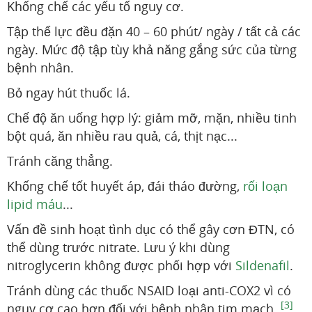
Khống chế các yếu tố nguy cơ.
Tập thể lực đều đặn 40 – 60 phút/ ngày / tất cả các
ngày. Mức độ tập tùy khả năng gắng sức của từng
bệnh nhân.
Bỏ ngay hút thuốc lá.
Chế độ ăn uống hợp lý: giảm mỡ, mặn, nhiều tinh
bột quá, ăn nhiều rau quả, cá, thịt nạc...
Tránh căng thẳng.
Khống chế tốt huyết áp, đái tháo đường,
rối loạn
lipid máu
...
Vấn đề sinh hoạt tình dục có thể gây cơn ĐTN, có
thể dùng trước nitrate. Lưu ý khi dùng
nitroglycerin không được phối hợp với
Sildenafil
.
Tránh dùng các thuốc NSAID loại anti-COX2 vì có
[3]
nguy cơ cao hơn đối với bệnh nhân tim mạch.