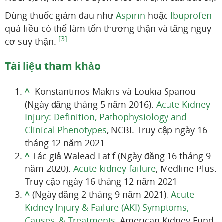
Dùng thuốc giảm đau như
Aspirin
hoặc
Ibuprofen
quá liều có thể làm tổn thương thận và tăng nguy
[3]
cơ suy thận.
Tài liệu tham khảo
^
Konstantinos Makris và Loukia Spanou
(Ngày đăng tháng 5 năm 2016).
Acute Kidney
Injury: Definition, Pathophysiology and
Clinical Phenotypes
, NCBI. Truy cập ngày 16
tháng 12 năm 2021
^
Tác giả Walead Latif (Ngày đăng 16 tháng 9
năm 2020).
Acute kidney failure
, Medline Plus.
Truy cập ngày 16 tháng 12 năm 2021
^
(Ngày đăng 2 tháng 9 năm 2021).
Acute
Kidney Injury & Failure (AKI) Symptoms,
Causes, & Treatments
, American Kidney Fund.