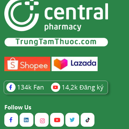
134k
Fan
14,2k
Đăng ký
Follow Us