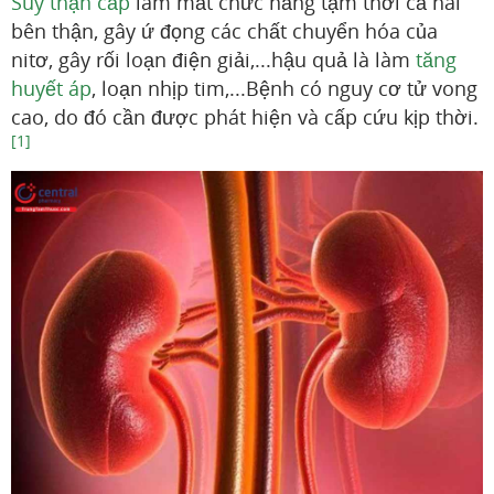
Suy thận cấp
làm mất chức năng tạm thời cả hai
bên thận, gây ứ đọng các chất chuyển hóa của
nitơ, gây rối loạn điện giải,...hậu quả là làm
tăng
huyết áp
, loạn nhịp tim,...Bệnh có nguy cơ tử vong
cao, do đó cần được phát hiện và cấp cứu kịp thời.
[1]