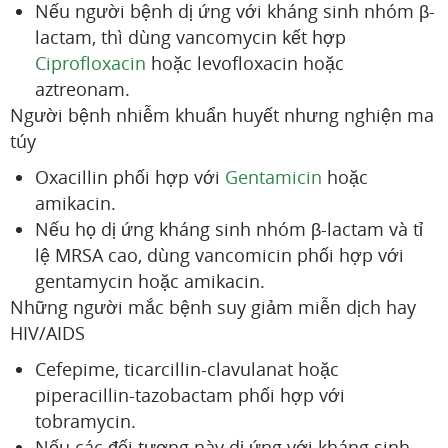
Nếu người bệnh dị ứng với kháng sinh nhóm β-
lactam, thì dùng vancomycin kết hợp
Ciprofloxacin
hoặc levofloxacin hoặc
aztreonam.
Người bệnh nhiễm khuẩn huyết nhưng nghiện ma
túy
Oxacillin phối hợp với
Gentamicin
hoặc
amikacin.
Nếu họ dị ứng kháng sinh nhóm β-lactam và tỉ
lệ MRSA cao, dùng vancomicin phối hợp với
gentamycin hoặc amikacin.
Những người mắc bệnh suy giảm miễn dịch hay
HIV/AIDS
Cefepime, ticarcillin-clavulanat hoặc
piperacillin-tazobactam phối hợp với
tobramycin.
Nếu các đối tượng này dị ứng với kháng sinh