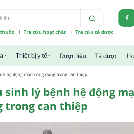
 thuốc
Tra cứu hoạt chất
Tra cứu tá dược
|
|
a
Thiết bị y tế
Dược liệu
Tá dược
Ho
bệnh hệ động mạch ứng dụng trong can thiệp
u sinh lý bệnh hệ động m
 trong can thiệp