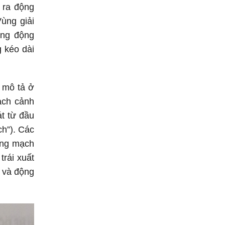
 ra động
ùng giải
ống động
 kéo dài
 mô tả ở
ạch cảnh
t từ đầu
ch”). Các
ộng mạch
rái xuất
i và động