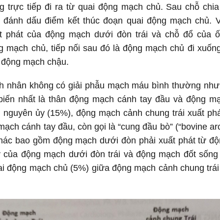
g trực tiếp đi ra từ quai động mạch chủ. Sau chỗ chia
i đánh dấu điểm kết thúc đoạn quai động mạch chủ. V
t phát của động mạch dưới đòn trái và chỗ đổ của 
g mạch chủ, tiếp nối sau đó là động mạch chủ đi xuống
 2 động mạch chậu.
 nhân không có giải phẫu mạch máu bình thường như
 biến nhất là thân động mạch cánh tay đầu và động m
g nguyên ủy (15%), động mạch cảnh chung trái xuất phá
ạch cánh tay đầu, còn gọi là “cung đầu bò” (“bovine ar
khác bao gồm động mạch dưới đòn phải xuất phát từ đ
 của động mạch dưới đòn trái và động mạch đốt sống t
quai động mạch chủ (5%) giữa động mạch cảnh chung
trá