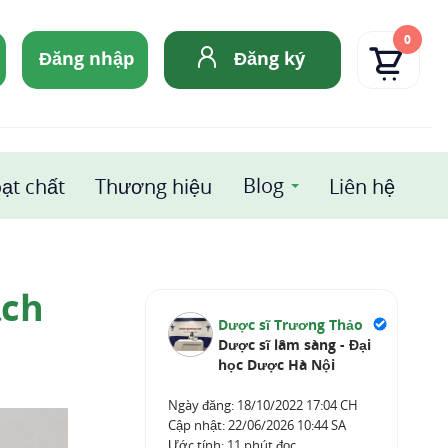
0
Đăng nhập
Đăng ký
Blog
ạt chất
Thương hiệu
Liên hệ
ạch
Dược sĩ Trương Thảo
Dược sĩ lâm sàng - Đại
học Dược Hà Nội
Ngày đăng:
18/10/2022 17:04 CH
Cập nhật:
22/06/2026 10:44 SA
Ước tính: 11 phút đọc