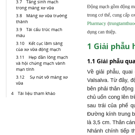
Tăng sinh mạch
Động mạch gồm động mạc
trong mảng xơ vữa
trong cơ thể, cung cấp o
Mảng xơ vữa trưởng
thành
Pharmacy
(
trungtamthuo
Tái cấu trúc mạch
dụng can thiệp.
máu
Kết cục lâm sàng
1
Giải phẫu 
của xơ vữa động mạch
Hẹp dần lòng mạch
1.1 Giải phẫu qu
và hội chứng mạch vành
mạn tính
Về giải phẫu, qua
Sự nứt vỡ mảng xơ
Valsalva. Từ đây, đ
vữa
bên phải thân động
Tài liệu tham khảo
chủ uốn cong lên tr
sau trái của phế q
Đường kính trung 
là 3,5 cm. Thân cán
Nhánh chính tiếp t