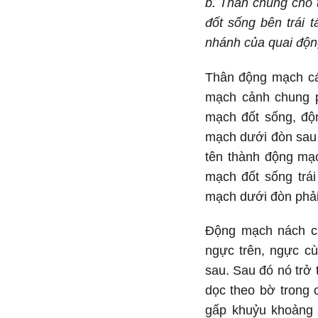
b. Thân chung cho 
đốt sống bên trái 
nhánh của quai độ
Thân động mạch cá
mạch cảnh chung p
mạch đốt sống, độ
mạch dưới đòn sau 
tên thành động mạ
mạch đốt sống trá
mạch dưới đòn phải
Động mạch nách c
ngực trên, ngực cù
sau. Sau đó nó trở
dọc theo bờ trong 
gấp khuỷu khoảng 