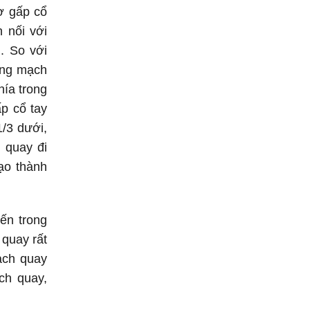
ơ gấp cổ
 nối với
. So với
ộng mạch
hía trong
ấp cổ tay
/3 dưới,
 quay đi
ạo thành
ến trong
 quay rất
ạch quay
ch quay,