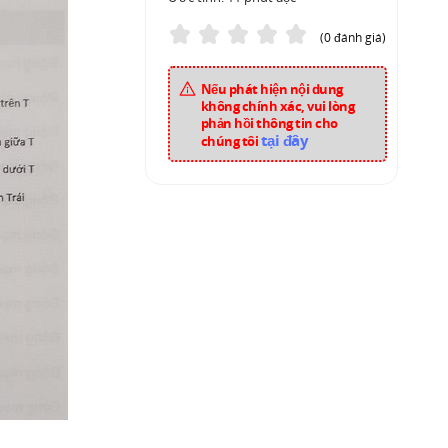
(0 đánh giá)
Nếu phát hiện nội dung
không chính xác, vui lòng
phản hồi thông tin cho
tại đây
chúng tôi