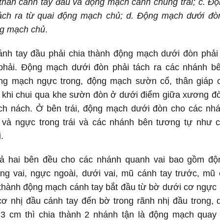
thân cánh tay đầu và động mạch cảnh chung trái; c. Đ
tách ra từ quai động mạch chủ; d. Động mạch dưới đòn
.
ng mạch chủ
nh tay đầu phải chia thành động mạch dưới đòn phải
hải. Động mạch dưới đòn phải tách ra các nhánh b
ng mạch ngực trong, động mạch sườn cổ, thân giáp 
khi chui qua khe sườn đòn ở dưới điểm giữa xương đòn
ch nách. Ở bên trái, động mạch dưới đòn cho các nh
i và ngực trong trái và các nhánh bên tương tự như 
.
ả hai bên đều cho các nhánh quanh vai bao gồm đ
ng vai, ngực ngoài, dưới vai, mũ cánh tay trước, mũ 
 thành động mạch cánh tay bắt đầu từ bờ dưới cơ ngực 
cơ nhị đầu cánh tay đến bờ trong rãnh nhị đầu trong, 
3 cm thì chia thành 2 nhánh tận là động mạch quay