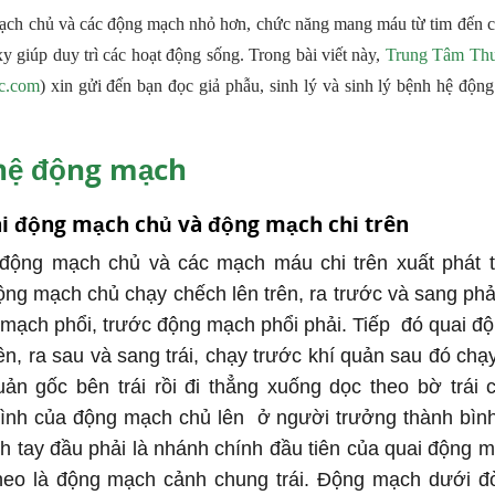
h chủ và các động mạch nhỏ hơn, chức năng mang máu từ tim đến c
xy giúp duy trì các hoạt động sống. Trong bài viết này,
Trung Tâm Thu
c.com
) xin gửi đến bạn đọc giả phẫu, sinh lý và sinh lý bệnh hệ độ
hệ động mạch
ai động mạch chủ và động mạch chi trên
i động mạch chủ và các mạch máu chi trên xuất phát 
ộng mạch chủ chạy chếch lên trên, ra trước và sang ph
 mạch phổi, trước động mạch phổi phải. Tiếp đó quai đ
ên, ra sau và sang trái, chạy trước khí quản sau đó chạ
uản gốc bên trái rồi đi thẳng xuống dọc theo bờ trái 
bình của động mạch chủ lên ở người trưởng thành bìn
h tay đầu phải là nhánh chính đầu tiên của quai động 
heo là động mạch cảnh chung trái. Động mạch dưới đòn