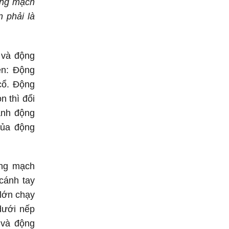
ộng mạch
 phải là
 và động
ên: Động
cổ. Động
 thì đổi
ánh động
của động
ộng mạch
cánh tay
lớn chạy
dưới nếp
 và động