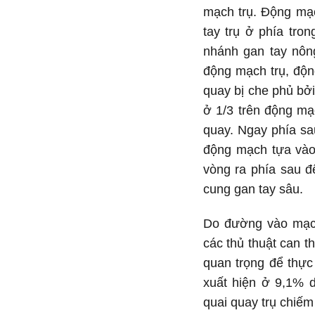
mạch trụ. Động mạc
tay trụ ở phía tro
nhánh gan tay nôn
động mạch trụ, độ
quay bị che phủ bở
ở 1/3 trên động mạ
quay. Ngay phía sa
động mạch tựa vào
vòng ra phía sau đ
cung gan tay sâu.
Do đường vào mạc
các thủ thuật can t
quan trọng để thực
xuất hiện ở 9,1% 
quai quay trụ chiế