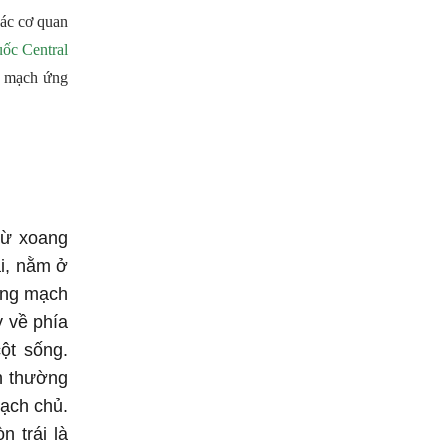
ác cơ quan
ốc Central
ng mạch ứng
từ xoang
ải, nằm ở
ộng mạch
y về phía
cột sống.
h thường
mạch chủ.
 trái là