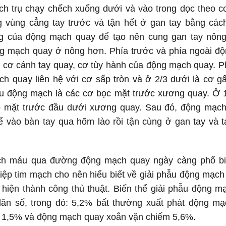
h trụ chạy chếch xuống dưới và vào trong dọc theo c
ng vùng cẳng tay trước và tận hết ở gan tay bằng cách
g của động mạch quay để tạo nên cung gan tay nông
ng mạch quay ở nông hơn. Phía trước và phía ngoài đ
i cơ cánh tay quay, cơ tùy hành của động mạch quay. P
ch quay liên hệ với cơ sấp tròn và ở 2/3 dưới là cơ g
u động mạch là các cơ bọc mặt trước xương quay. Ở 1
 mặt trước đầu dưới xương quay. Sau đó, động mạch
ể vào bàn tay qua hõm lào rồi tận cùng ở gan tay và t
h máu qua đường động mạch quay ngày càng phổ bi
hiệp tim mạch cho nên hiểu biết về giải phẫu động mạch
 hiện thành công thủ thuật. Biến thể giải phẫu động m
dân số, trong đó: 5,2% bất thường xuất phát động mạ
m 1,5% và động mạch quay xoắn vặn chiếm 5,6%.