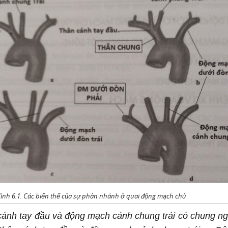
ình 6.1. Các biến thể của sự phân nhánh ở quai động mạch chủ
 cánh tay đầu và động mạch cảnh chung trái có chung n