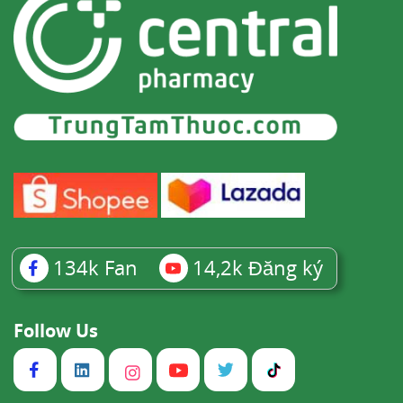
134k
Fan
14,2k
Đăng ký
Follow Us