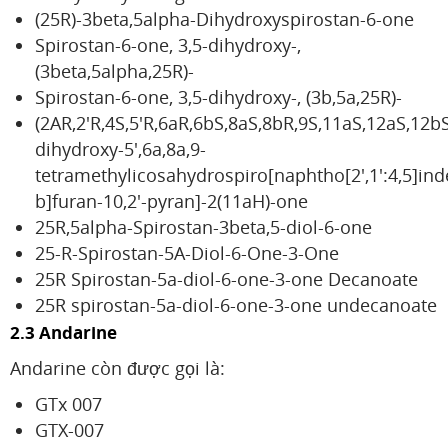
(25R)-3beta,5alpha-Dihydroxyspirostan-6-one
Spirostan-6-one, 3,5-dihydroxy-,
(3beta,5alpha,25R)-
Spirostan-6-one, 3,5-dihydroxy-, (3b,5a,25R)-
(2AR,2'R,4S,5'R,6aR,6bS,8aS,8bR,9S,11aS,12aS,12bS
dihydroxy-5',6a,8a,9-
tetramethylicosahydrospiro[naphtho[2',1':4,5]ind
b]furan-10,2'-pyran]-2(11aH)-one
25R,5alpha-Spirostan-3beta,5-diol-6-one
25-R-Spirostan-5A-Diol-6-One-3-One
25R Spirostan-5a-diol-6-one-3-one Decanoate
25R spirostan-5a-diol-6-one-3-one undecanoate
2.3 Andarine
Andarine còn được gọi là:
GTx 007
GTX-007