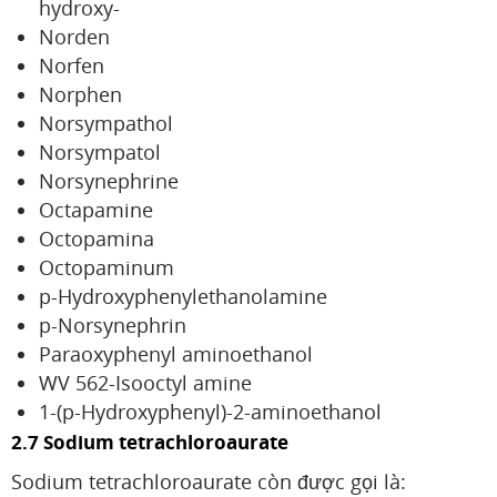
hydroxy-
Norden
Norfen
Norphen
Norsympathol
Norsympatol
Norsynephrine
Octapamine
Octopamina
Octopaminum
p-Hydroxyphenylethanolamine
p-Norsynephrin
Paraoxyphenyl aminoethanol
WV 562-Isooctyl amine
1-(p-Hydroxyphenyl)-2-aminoethanol
2.7 Sodium tetrachloroaurate
Sodium tetrachloroaurate còn được gọi là: