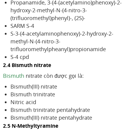
Propanamide, 3-(4-(acetylamino)phenoxy)-2-
hydroxy-2-methyl-N-(4-nitro-3-
(trifluoromethyl)phenyl)-, (2S)-
SARM S-4
S-3-(4-acetylaminophenoxy)-2-hydroxy-2-
methyl-N-(4-nitro-3-
trifluoromethylpheanyl)propionamide
S-4 cpd
2.4 Bismuth nitrate
Bismuth
nitrate còn được gọi là:
Bismuth(III) nitrate
Bismuth trinitrate
Nitric acid
Bismuth trinitrate pentahydrate
Bismuth(III) nitrate pentahydrate
2.5 N-Methyltyramine