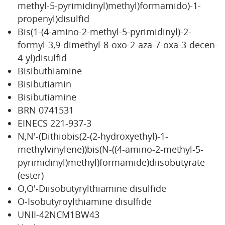
methyl-5-pyrimidinyl)methyl)formamido)-1-
propenyl)disulfid
Bis(1-(4-amino-2-methyl-5-pyrimidinyl)-2-
formyl-3,9-dimethyl-8-oxo-2-aza-7-oxa-3-decen-
4-yl)disulfid
Bisibuthiamine
Bisibutiamin
Bisibutiamine
BRN 0741531
EINECS 221-937-3
N,N'-(Dithiobis(2-(2-hydroxyethyl)-1-
methylvinylene))bis(N-((4-amino-2-methyl-5-
pyrimidinyl)methyl)formamide)diisobutyrate
(ester)
O,O'-Diisobutyrylthiamine disulfide
O-Isobutyroylthiamine disulfide
UNII-42NCM1BW43