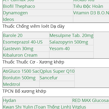
Biofil Thephaco
Tiêu Độc Hoàn
Dynamogen
Vitamin D3 B.O.N
Ideos
Thuốc Chống viêm loét Dạ dày
Barole 20
Mesulpine Tab. 20mg
Esomeprazol 40-US
Salazopyrin 500mg
Gastevin 30mg
Yesom-40
Kibaluron Cream
Thuốc Thuốc Cơ - Xương khớp
AtiGluco 1500 Sac
Qplus Super Q10
Bonlutin 500mg
Sancefur
Meditrol
TPCN Bổ xương khớp
Hydan
RED MAX Glucos
Kwan Shi Yulin (Toan Thống Linh)
Vitglus