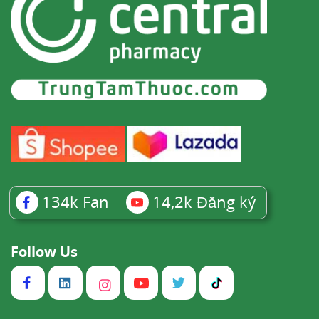
134k
Fan
14,2k
Đăng ký
Follow Us