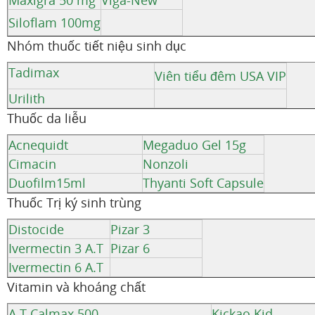
Maxigra 50 mg
Viga-New
Siloflam 100mg
Nhóm thuốc tiết niệu sinh dục
Tadimax
Viên tiểu đêm USA VIP
Urilith
Thuốc da liễu
Acnequidt
Megaduo Gel 15g
Cimacin
Nonzoli
Duofilm15ml
Thyanti Soft Capsule
Thuốc Trị ký sinh trùng
Distocide
Pizar 3
Ivermectin 3 A.T
Pizar 6
Ivermectin 6 A.T
Vitamin và khoáng chất
A.T Calmax 500
Kickao Kid