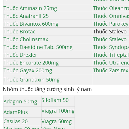
Thuốc Aminazin 25mg
Thuốc Oleanzr
Thuốc Anafranil 25
Thuốc Omnivas
Thuốc Bivantox 600mg
Thuốc Paroke
Thuốc Brotac
Thuốc Stalevo 
Thuốc Cholinsmax
Thuốc Stalevo
Thuốc Daetidine Tab. 500mg
Thuốc Syndop
Thuốc Drexler
Thuốc Trilepta
Thuốc Encorate 200mg
Thuốc Utralen
Thuốc Gayax 200mg
Thuốc Zarsite
Thuốc Grandaxin 50mg
Nhóm thuốc tăng cường sinh lý nam
Siloflam 50
Adagrin 50mg
Viagra 100mg
AdamPlus
Casilas 20
Viagra 50mg