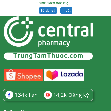
Chính sách bảo mật
Tôi đồng ý
Thoát
134k
Fan
14,2k
Đăng ký