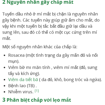
2
Nguyên nhân gây chắp mắt
Tuyến dầu nhỏ ở mí mắt bị chặn là nguyên nhân
gây bệnh. Các tuyến này giúp giữ ẩm cho mắt, do
vậy khi một tuyến bị tắc bắt đầu giữ lại dầu và
sưng lên, sau đó có thể có một cục cứng trên mí
mắt.
Một số nguyên nhân khác của chắp là:
Rosacea (một tình trạng da gây mẩn đỏ và nổi
mụn).
Viêm bờ mi mãn tính , viêm mí mắt (đỏ, sưng
tấy và kích ứng).
Viêm da tiết bã
( da đỏ, khô, bong tróc và ngứa).
Bệnh lao (TB) .
[1]
Nhiễm virus.
3
Phân biệt chắp với lẹo mắt