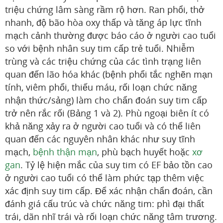
triệu chứng lâm sàng rầm rộ hơn. Ran phổi, thở
nhanh, độ bão hòa oxy thấp và tăng áp lực tĩnh
mạch cảnh thường được báo cáo ở người cao tuổi
so với bệnh nhân suy tim cấp trẻ tuổi. Nhiễm
trùng và các triệu chứng của các tình trạng liên
quan đến lão hóa khác (bệnh phổi tắc nghẽn mạn
tính, viêm phổi, thiếu máu, rối loạn chức năng
nhận thức/sảng) làm cho chẩn đoán suy tim cấp
trở nên rắc rối (Bảng 1 và 2). Phù ngoại biên ít có
khả năng xảy ra ở người cao tuổi và có thể liên
quan đến các nguyên nhân khác như suy tĩnh
mạch,
bệnh thận mạn
, phù bạch huyết hoặc
xơ
gan
. Tỷ lệ hiện mắc của suy tim có EF bảo tồn cao
ở người cao tuổi có thể làm phức tạp thêm việc
xác định suy tim cấp. Để xác nhận chẩn đoán, cần
đánh giá cấu trúc và chức năng tim: phì đại thất
trái, dãn nhĩ trái và rối loạn chức năng tâm trương.