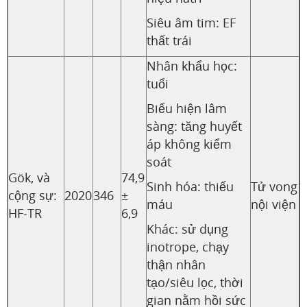
Siêu âm tim: EF
thất trái
Nhân khẩu học:
tuổi
Biểu hiện lâm
sàng: tăng huyết
áp không kiểm
soát
Gök, và
74,9
Sinh hóa: thiếu
Tử vong
cộng sự:
2020
346
±
máu
nội viện
HF-TR
6,9
Khác: sử dụng
inotrope, chạy
thận nhân
tạo/siêu lọc, thời
gian nằm hồi sức