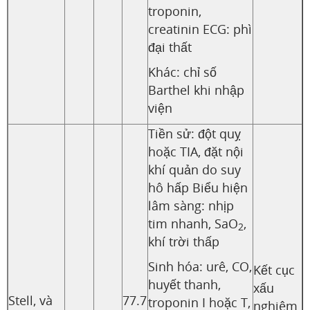
troponin,
creatinin ECG: phì
đại thất
Khác: chỉ số
Barthel khi nhập
viện
Tiền sử: đột quỵ
hoặc TIA, đặt nội
khí quản do suy
hô hấp Biểu hiện
lâm sàng: nhịp
tim nhanh, SaO
,
2
khí trời thấp
Sinh hóa: urê, CO,
Kết cục
huyết thanh,
xấu
Stell, và
77.7
troponin I hoặc T,
nghiêm