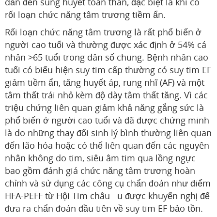
dẫn đến sung huyết toàn thân, đặc biệt là khi có
rối loạn chức năng tâm trương tiềm ẩn.
Rối loạn chức năng tâm trương là rất phổ biến ở
người cao tuổi và thường được xác định ở 54% cá
nhân >65 tuổi trong dân số chung. Bệnh nhân cao
tuổi có biểu hiện suy tim cấp thường có suy tim EF
giảm tiềm ẩn, tăng huyết áp, rung nhĩ (AF) và một
tâm thất trái nhỏ kèm độ dày tâm thất tăng. Vì các
triệu chứng liên quan giảm khả năng gắng sức là
phổ biến ở người cao tuổi và đã được chứng minh
là do những thay đổi sinh lý bình thường liên quan
đến lão hóa hoặc có thể liên quan đến các nguyên
nhân không do tim, siêu âm tim qua lồng ngực
bao gồm đánh giá chức năng tâm trương hoàn
chỉnh và sử dụng các công cụ chẩn đoán như điểm
HFA-PEFF từ Hội Tim châu u được khuyến nghị để
đưa ra chẩn đoán đầu tiên về suy tim EF bảo tồn.