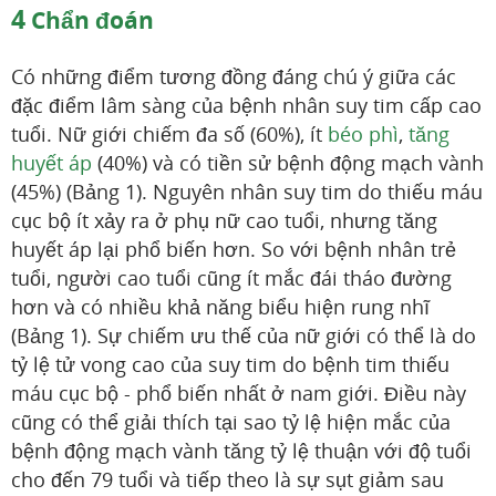
4
Chẩn đoán
Có những điểm tương đồng đáng chú ý giữa các
đặc điểm lâm sàng của bệnh nhân suy tim cấp cao
tuổi. Nữ giới chiếm đa số (60%), ít
béo phì
,
tăng
huyết áp
(40%) và có tiền sử bệnh động mạch vành
(45%) (Bảng 1). Nguyên nhân suy tim do thiếu máu
cục bộ ít xảy ra ở phụ nữ cao tuổi, nhưng tăng
huyết áp lại phổ biến hơn. So với bệnh nhân trẻ
tuổi, người cao tuổi cũng ít mắc đái tháo đường
hơn và có nhiều khả năng biểu hiện rung nhĩ
(Bảng 1). Sự chiếm ưu thế của nữ giới có thể là do
tỷ lệ tử vong cao của suy tim do bệnh tim thiếu
máu cục bộ - phổ biến nhất ở nam giới. Điều này
cũng có thể giải thích tại sao tỷ lệ hiện mắc của
bệnh động mạch vành tăng tỷ lệ thuận với độ tuổi
cho đến 79 tuổi và tiếp theo là sự sụt giảm sau