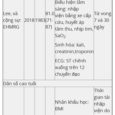
Biểu hiện lâm
sàng: nhập
Lee, và
81.0
Tử vong
viện bằng xe cấp
cộng sự:
2018
1983
(71-
7 và 30
cứu, huyết áp
EHMRG
87)
ngày
tâm thu, nhịp tim,
SaO
2
Sinh hóa: kali,
creatinin,troponin
ECG: ST chênh
xuống trên 12
chuyển đạo
Dân số cao tuổi
Thời
gian tái
Nhân khẩu học:
nhập
BMI
viện do