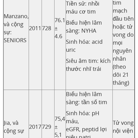
tim
Tiền sử: nhồi
mạch
máu cơ tim
Manzano,
đầu tiên
76.1
Biểu hiện lâm
và cộng
hoặc tử
2011
728
±
sàng: NYHA
sự:
vong do
4.6
SENIORS
Sinh hóa: acid
mọi
uric
nguyên
nhân
Siêu âm tim: kích
(theo
thước nhĩ trái
dõi 21
tháng)
Biểu hiện lâm
sàng: tần số tim
Sinh hóa: pH
75,4
máu,
Jia, và
Tử vong
2017
729
±
eGFR, peptid lợi
cộng sự
nội viện
5,1
niệu natri