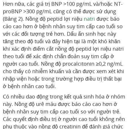
Hơn nữa, các giá trị BNP >100 pg/mL và/hoặc NT-
proBNP >300 pg/mL cũng có thể được sử dụng
(Bảng 2). Nồng độ peptid lợi niệu
natri
được báo
cáo cao hơn ở bệnh nhân suy tim cấp cao tuổi so
với các đối tượng trẻ hơn. Dấu ấn sinh học này
tăng theo độ tuổi và đây hiện tại là một khó khăn
khi xác định điểm cắt nồng độ peptid lợi niệu natri
theo tuổi để xác định chẩn đoán suy tim cấp ở
người cao tuổi. Nồng độ procalcitonin ≥0,2 ng/mL
cho thấy có nhiễm khuẩn và cần được xem xét khi
nhập viện hoặc trong trường hợp điều trị thất bại
ở bệnh nhân cao tuổi.
Có nhiều dao động trong kết quả sinh hóa ở nhóm
này. Nồng độ urê máu được báo cáo cao hơn ở
bệnh nhân suy tim cấp cao tuổi so với người trẻ.
Các quyết định điều trị ở người cao tuổi không nên
phụ thuộc vào nồng độ creatinin để đánh giá chức