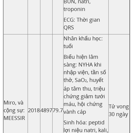
BUN, natri,
troponin
ECG: Thời gian
QRS
Nhân khẩu học:
tuổi
Biểu hiện lâm
sàng: NYHA khi
nhập viện, tần số
thở, SaO
, huyết
2
áp tâm thu, triệu
chứng giảm tưới
Miro, và
máu, hội chứng
Tử vong
cộng sự:
2018
4897
79.7
vành cáp
30 ngày
MEESSIR
Sinh hóa: peptid
lợi niệu natri, kali,