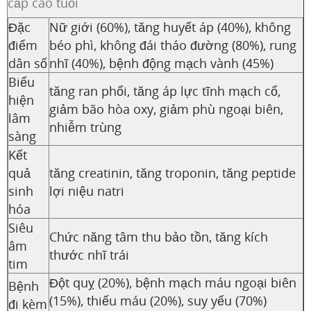
cấp cao tuổi
Đặc
Nữ giới (60%), tăng huyết áp (40%), không
điểm
béo phì, không đái tháo đường (80%), rung
dân số
nhĩ (40%), bệnh động mạch vành (45%)
Biểu
tăng ran phổi, tăng áp lực tĩnh mạch cổ,
hiện
giảm bão hòa oxy, giảm phù ngoại biên,
lâm
nhiễm trùng
sàng
Kết
quả
tăng creatinin, tăng troponin, tăng peptide
sinh
lợi niệu natri
hóa
Siêu
Chức năng tâm thu bảo tồn, tăng kích
âm
thước nhĩ trái
tim
Đột quỵ (20%), bệnh mạch máu ngoại biên
Bệnh
(15%), thiếu máu (20%), suy yếu (70%)
đi kèm