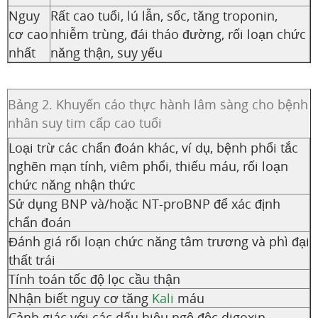
Nguy
Rất cao tuổi, lú lẫn, sốc, tăng troponin,
cơ cao
nhiễm trùng, đái tháo đường, rối loạn chức
nhất
năng thận, suy yếu
Bảng 2. Khuyến cáo thực hành lâm sàng cho bệnh
nhân suy tim cấp cao tuổi
Loại trừ các chẩn đoán khác, ví dụ, bệnh phổi tắc
nghẽn mạn tính, viêm phổi, thiếu máu, rối loạn
chức năng nhận thức
Sử dụng BNP và/hoặc NT-proBNP để xác định
chẩn đoán
Đánh giá rối loạn chức năng tâm trương và phì đại
thất trái
Tính toán tốc độ lọc cầu thận
Nhận biết nguy cơ tăng
Kali
máu
Cảnh giác với các dấu hiệu ngộ độc digoxin