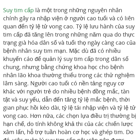
Suy tim cấp
là một trong những nguyên nhân
chính gây ra nhập viện ở người cao tuổi và có liên
quan đến tỷ lệ tử vong cao. Tỷ lệ lưu hành của suy
tim cấp đã tăng lên trong những năm qua do thực
trạng già hóa dân số và tuổi thọ ngày càng cao của
bệnh nhân suy tim mạn. Mặc dù đã có nhiều
khuyến cáo để quản lý suy tim cấp trong dân số
chung, nhưng bằng chứng khoa học cho bệnh
nhân lão khoa thường thiếu trong các thử nghiệm
lâm sàng. Người cao tuổi có nền tảng nguy cơ
khác với người trẻ do nhiều bệnh đồng mắc, tàn
tật và suy yếu, dẫn đến tăng tỷ lệ mắc bệnh, thời
gian phục hồi kéo dài, tỷ lệ tái nhập viện và tỷ lệ tử
vong cao. Hơn nữa, các chọn lựa điều trị thường bị
hạn chế, do tính không khả thi của các chiến lược
xâm lấn, hỗ trợ tuần hoàn cơ học và ghép tim. Do
đó, việc quản lý suy tim cấp nội viện nên được