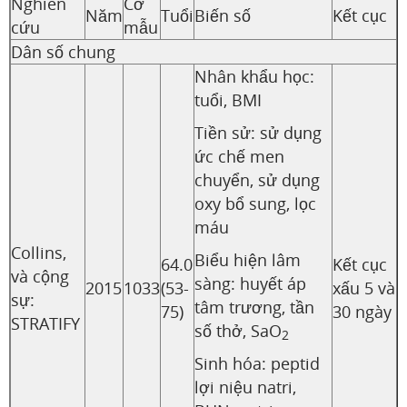
Nghiên
Cỡ
Năm
Tuổi
Biến số
Kết cục
cứu
mẫu
Dân số chung
Nhân khẩu học:
tuổi, BMI
Tiền sử: sử dụng
ức chế men
chuyển, sử dụng
oxy bổ sung, lọc
máu
Collins,
Biểu hiện lâm
64.0
Kết cục
và cộng
sàng: huyết áp
2015
1033
(53-
xấu 5 và
sự:
tâm trương, tần
75)
30 ngày
STRATIFY
số thở, SaO
2
Sinh hóa: peptid
lợi niệu natri,