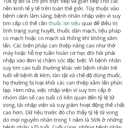
108 tỷ đô la chi phí trực tiếp và gián tiếp cho các
nền kinh tế y tế trên toàn thế giới. Tùy thuộc vào
bệnh cảnh lâm sàng, bệnh nhân nhập viện vì suy
tim cấp có thể cần
thuốc lợi tiểu
quai để điều trị
tình trạng sung huyết, thuốc dãn mạch, liệu pháp
co mạch hoặc co mạch và thông khí không xâm
lấn. Các biện pháp can thiệp nâng cao như thở
máy hoặc hỗ trợ tuần hoàn cơ học đòi hỏi phải
nhập vào đơn vị chăm sóc đặc biệt. Vì bệnh nhân
suy tim cao tuổi thường khác với bệnh nhân trẻ
tuổi về bệnh đi kèm, tàn tật và chế độ dùng thuốc,
họ thường bị loại khỏi các can thiệp xâm lấn phức
tạp. Hơn nữa, việc nhập viện vì suy tim cấp ở
nhóm dân số cao tuổi có liên quan đến tỷ lệ tử
vong, tái nhập viện và suy giảm hoạt động thể chất
cao hơn. Dữ liệu trước đó cho thấy tỷ lệ tử vong
do mọi nguyên nhân trong 1 năm là 56% ở những
bệnh nhân >75 tuổi. Cuối cùng, những bệnh nhân