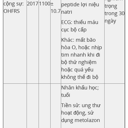
cộng sự:
2017
1100
±
peptide lợi niệu
trọng
OHFRS
10.7
natri
trong 30
ngày
ECG: thiếu máu
cục bộ cấp
Khác: mất bão
hòa O, hoặc nhịp
tim nhanh khi đi
bộ thử nghiệm
hoặc quá yếu
không thể đi bộ
Nhân khẩu học;
tuổi
Tiền sử: ung thư
hoạt động, sử
dụng metolazon