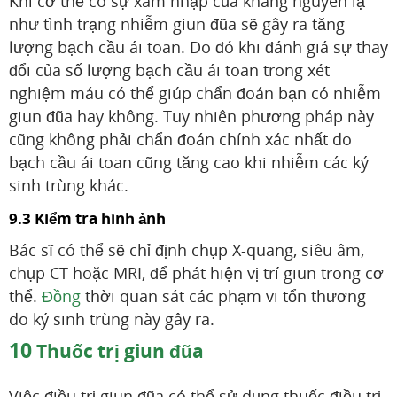
Khi cơ thể có sự xâm nhập của kháng nguyên lạ
như tình trạng nhiễm giun đũa sẽ gây ra tăng
lượng bạch cầu ái toan. Do đó khi đánh giá sự thay
đổi của số lượng bạch cầu ái toan trong xét
nghiệm máu có thể giúp chẩn đoán bạn có nhiễm
giun đũa hay không. Tuy nhiên phương pháp này
cũng không phải chẩn đoán chính xác nhất do
bạch cầu ái toan cũng tăng cao khi nhiễm các ký
sinh trùng khác.
9.3 Kiểm tra hình ảnh
Bác sĩ có thể sẽ chỉ định chụp X-quang, siêu âm,
chụp CT hoặc MRI, để phát hiện vị trí giun trong cơ
thể.
Đồng
thời quan sát các phạm vi tổn thương
do ký sinh trùng này gây ra.
10
Thuốc trị giun đũa
Việc điều trị giun đũa có thể sử dụng thuốc điều trị