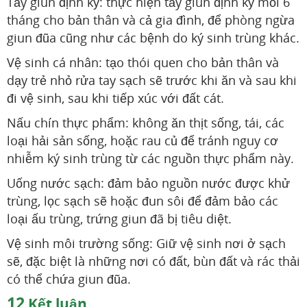
Tẩy giun định kỳ: thực hiện tẩy giun định kỳ mỗi 6
tháng cho bản thân và cả gia đình, để phòng ngừa
giun đũa cũng như các bệnh do ký sinh trùng khác.
Vệ sinh cá nhân: tạo thói quen cho bản thân và
dạy trẻ nhỏ rửa tay sạch sẽ trước khi ăn và sau khi
đi vệ sinh, sau khi tiếp xúc với đất cát.
Nấu chín thực phẩm: không ăn thịt sống, tái, các
loại hải sản sống, hoặc rau củ để tránh nguy cơ
nhiễm ký sinh trùng từ các nguồn thực phẩm này.
Uống nước sạch: đảm bảo nguồn nước được khử
trùng, lọc sạch sẽ hoặc đun sôi để đảm bảo các
loại ấu trùng, trứng giun đã bị tiêu diệt.
Vệ sinh môi trường sống: Giữ vệ sinh nơi ở sạch
sẽ, đặc biệt là những nơi có đất, bùn đất và rác thải
có thể chứa giun đũa.
12
Kết luận