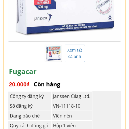
Xem tất
cả ảnh
Fugacar
Còn hàng
20.000
₫
Công ty đăng ký
Janssen Cilag Ltd.
Số đăng ký
VN-11118-10
Dạng bào chế
Viên nén
Quy cách đóng gói
Hộp 1 viên