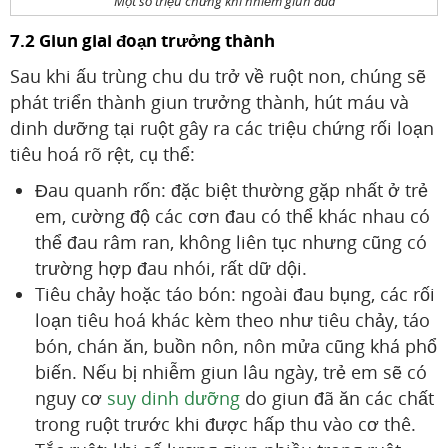
Một số triệu chứng khi nhiễm giun đũa
7.2 Giun giai đoạn trưởng thành
Sau khi ấu trùng chu du trở về ruột non, chúng sẽ
phát triển thành giun trưởng thành, hút máu và
dinh dưỡng tại ruột gây ra các triệu chứng rối loạn
tiêu hoá rõ rệt, cụ thể:
Đau quanh rốn: đặc biệt thường gặp nhất ở trẻ
em, cường độ các cơn đau có thể khác nhau có
thể đau râm ran, không liên tục nhưng cũng có
trường hợp đau nhói, rất dữ dội.
Tiêu chảy hoặc táo bón: ngoài đau bụng, các rối
loạn tiêu hoá khác kèm theo như tiêu chảy, táo
bón, chán ăn, buồn nôn, nôn mửa cũng khá phổ
biến. Nếu bị nhiễm giun lâu ngày, trẻ em sẽ có
nguy cơ
suy dinh dưỡng
do giun đã ăn các chất
trong ruột trước khi được hấp thu vào cơ thê.