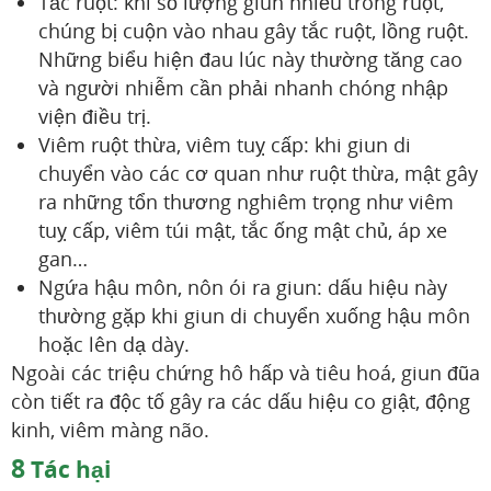
Tắc ruột: khi số lượng giun nhiều trong ruột,
chúng bị cuộn vào nhau gây tắc ruột, lồng ruột.
Những biểu hiện đau lúc này thường tăng cao
và người nhiễm cần phải nhanh chóng nhập
viện điều trị.
Viêm ruột thừa, viêm tuỵ cấp: khi giun di
chuyển vào các cơ quan như ruột thừa, mật gây
ra những tổn thương nghiêm trọng như viêm
tuỵ cấp, viêm túi mật, tắc ống mật chủ, áp xe
gan…
Ngứa hậu môn, nôn ói ra giun: dấu hiệu này
thường gặp khi giun di chuyển xuống hậu môn
hoặc lên dạ dày.
Ngoài các triệu chứng hô hấp và tiêu hoá, giun đũa
còn tiết ra độc tố gây ra các dấu hiệu co giật, động
kinh, viêm màng não.
8
Tác hại