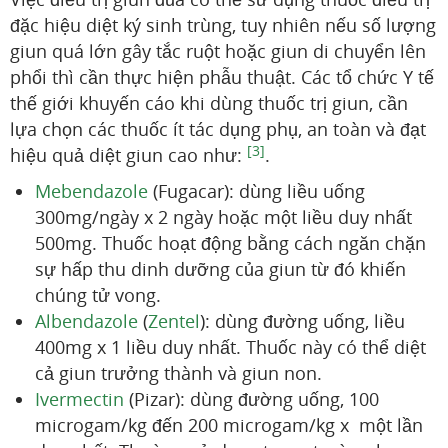
đặc hiệu diệt ký sinh trùng, tuy nhiên nếu số lượng
giun quá lớn gây tắc ruột hoặc giun di chuyển lên
phổi thì cần thực hiện phẫu thuật. Các tổ chức Y tế
thế giới khuyến cáo khi dùng thuốc trị giun, cần
lựa chọn các thuốc ít tác dụng phụ, an toàn và đạt
[3]
hiệu quả diệt giun cao như:
.
Mebendazole
(Fugacar): dùng liều uống
300mg/ngày x 2 ngày hoặc một liều duy nhất
500mg. Thuốc hoạt động bằng cách ngăn chặn
sự hấp thu dinh dưỡng của giun từ đó khiến
chúng tử vong.
Albendazole
(
Zentel
): dùng đường uống, liều
400mg x 1 liều duy nhất. Thuốc này có thể diệt
cả giun trưởng thành và giun non.
Ivermectin
(Pizar): dùng đường uống, 100
microgam/kg đến 200 microgam/kg x một lần