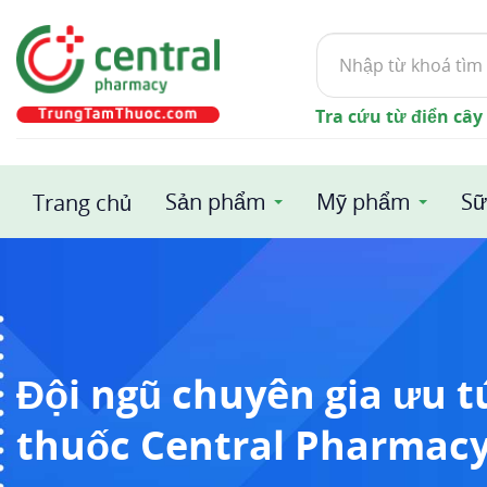
Tìm
kiếm
Tra cứu từ điển cây
Sản phẩm
Mỹ phẩm
Sữ
Trang chủ
Đội ngũ chuyên gia ưu 
thuốc Central Pharmac