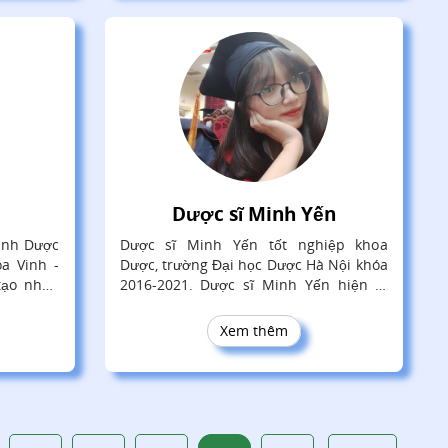
Dược sĩ Minh Yến
ành Dược
Dược sĩ Minh Yến tốt nghiệp khoa
a Vinh -
Dược, trường Đại học Dược Hà Nội khóa
tạo nhân
2016-2021. Dược sĩ Minh Yến hiện là
kiến thức
dược sĩ lâm sàng tại nhà thuốc Trung
 bản, cô
Tâm Thuốc Central Pharmacy.
Xem thêm
ĩnh vực y