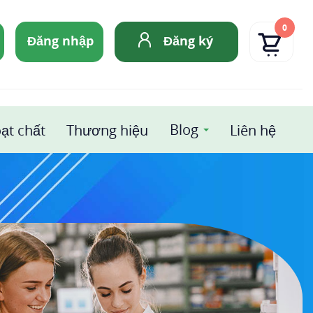
0
Đăng nhập
Đăng ký
Blog
ạt chất
Thương hiệu
Liên hệ