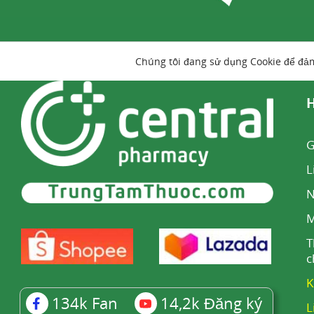
Chúng tôi đang sử dụng Cookie để đả
H
G
L
N
M
T
c
K
134k
Fan
14,2k
Đăng ký
L