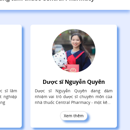
Dược sĩ Nguyễn Quyên
c sĩ lâm
Dược sĩ Nguyễn Quyên đang đảm
ốt nghiệp
nhiệm vai trò dược sĩ chuyên môn của
ẵng
nhà thuốc Central Pharmacy - một kênh
thông tin chia sẻ kiến thức y học cộng
đồng (https://trungtamthuoc.com/)
Xem thêm