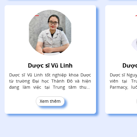
Dược sĩ Vũ Linh
Dược
Dược sĩ Vũ Linh tốt nghiệp khoa Dược
Dược sĩ Nguy
từ trường Đại học Thành Đô và hiện
viên tại T
đang làm việc tại Trung tâm thuốc
Parmacy, l
Central Pharmacy. Qua quá trình học
kiến thức c
tập và làm việc, tôi đã có cơ hội tích lũy
thức cộng đ
Xem thêm
kiến thức chuyên môn vững vàng cũng
toàn diện.
như kỹ năng thực hành trong lĩnh vực
dược phẩm