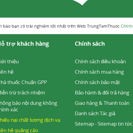
m bảo bạn có trải nghiệm tốt nhất trên Web TrungTamThuoc
Chính
ỗ trợ khách hàng
Chính sách
iới thiệu
Chính sách điều khoản
iên hệ
Chính sách mua hàng
hà thuốc Chuẩn GPP
Chính sách bảo mật
iễn trừ trách nhiệm
Bảo hành & đổi trả hàng
hông báo nội dung không
Giao hàng & Thanh toán
hính xác
Danh sách Tác giả
hiếu nại chất lượng dịch vụ
Sitemap
-
Sitemap tin tức
iên hệ quảng cáo