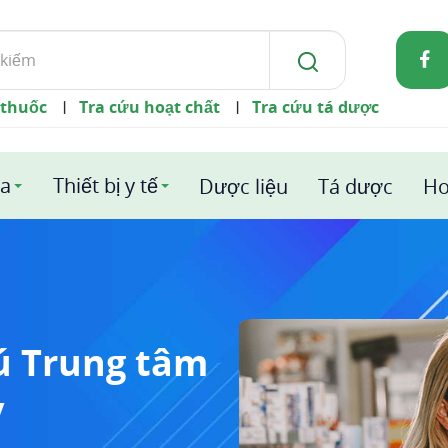
 thuốc
Tra cứu hoạt chất
Tra cứu tá dược
|
|
a
Thiết bị y tế
Dược liệu
Tá dược
Ho
tú Trung tâm
y