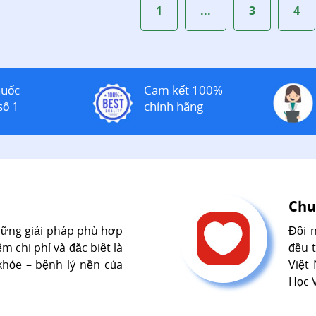
1
...
3
4
huốc
Cam kết 100%
số 1
chính hãng
Chu
hững giải pháp phù hợp
Đội 
m chi phí và đặc biệt là
đều 
khỏe – bệnh lý nền của
Việt
Học V