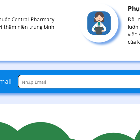
Phụ
thuốc Central Pharmacy
Đội 
ới thâm niên trung bình
luôn
việc
của 
mail