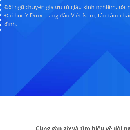
Đội ngũ chuyên gia ưu tú giàu kinh nghiệm, tốt 
Đại học Y Dược hàng đầu Việt Nam, tận tâm chă
đình.
Cùng gặp gỡ và tìm hiểu về đội 