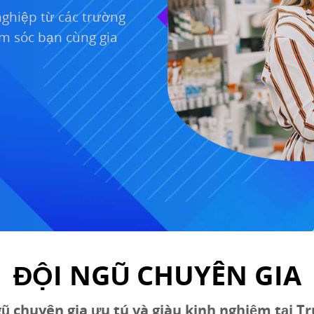
nghiệp từ các trường
m sóc bạn cùng gia
ĐỘI NGŨ CHUYÊN GIA
ngũ chuyên gia ưu tú và giàu kinh nghiệm tại 