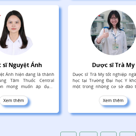
 sĩ Nguyệt Ánh
Dược sĩ Trà My
ệt Ánh hiện đang là thành
Dược sĩ Trà My tốt nghiệp ng
rung Tâm Thuốc Central
học tại Trường Đại học Y kho
uôn mong muốn áp dụng
một trong những cơ sở đào 
ủa mình để nâng cao nhận
lực y tế uy tín. Với nền tảng 
ồng về chăm sóc sức khỏe
chuyên môn được đào tạo bài
Xem thêm
Xem thêm
định hướng phát triển trong l
dược kết hợp nội dung.