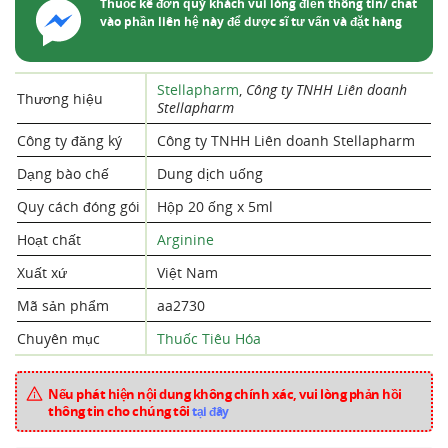
Thuốc kê đơn quý khách vui lòng điền thông tin/ chat
vào phần liên hệ này để dược sĩ tư vấn và đặt hàng
Stellapharm
,
Công ty TNHH Liên doanh
Thương hiệu
Stellapharm
Công ty đăng ký
Công ty TNHH Liên doanh Stellapharm
Dạng bào chế
Dung dịch uống
Quy cách đóng gói
Hộp 20 ống x 5ml
Hoạt chất
Arginine
Xuất xứ
Việt Nam
Mã sản phẩm
aa2730
Chuyên mục
Thuốc Tiêu Hóa
Nếu phát hiện nội dung không chính xác, vui lòng phản hồi
thông tin cho chúng tôi
tại đây