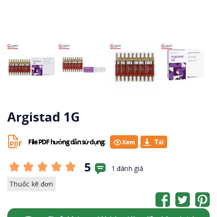
Argistad 1G
File PDF hướng dẫn sử dụng:
Xem
5
1 đánh giá
Thuốc kê đơn