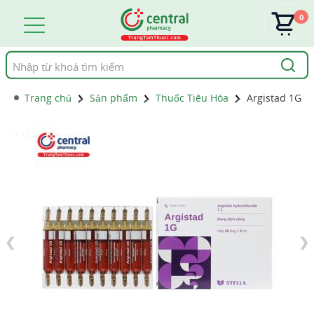
0
Tìm
kiếm
Trang chủ
Sản phẩm
Thuốc Tiêu Hóa
Argistad 1G
1 / 12
❮
❯