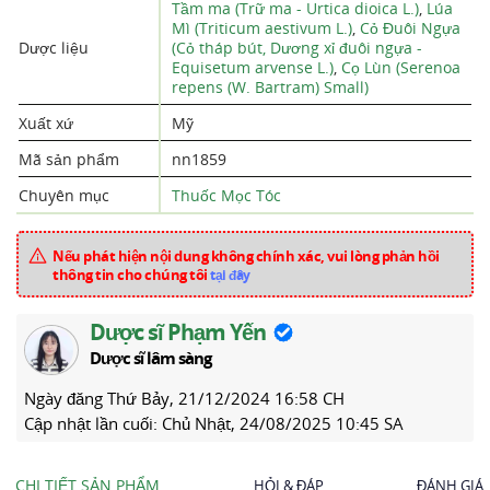
Tầm ma (Trữ ma - Urtica dioica L.)
,
Lúa
Mì (Triticum aestivum L.)
,
Cỏ Đuôi Ngựa
Dược liệu
(Cỏ tháp bút, Dương xỉ đuôi ngựa -
Equisetum arvense L.)
,
Cọ Lùn (Serenoa
repens (W. Bartram) Small)
Xuất xứ
Mỹ
Mã sản phẩm
nn1859
Chuyên mục
Thuốc Mọc Tóc
Nếu phát hiện nội dung không chính xác, vui lòng phản hồi
thông tin cho chúng tôi
tại đây
Dược sĩ Phạm Yến
Dược sĩ lâm sàng
Ngày đăng
Thứ Bảy, 21/12/2024 16:58 CH
Cập nhật lần cuối:
Chủ Nhật, 24/08/2025 10:45 SA
CHI TIẾT SẢN PHẨM
HỎI & ĐÁP
ĐÁNH GIÁ