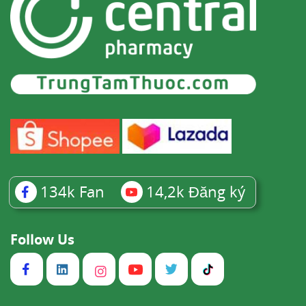
134k
Fan
14,2k
Đăng ký
Follow Us