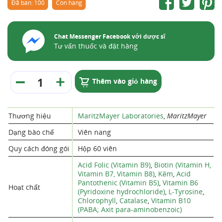
Đã bán: 100
Còn hàng
Chat Messenger Facebook với dược sĩ
Tư vấn thuốc và đặt hàng
Thêm vào giỏ hàng
Thương hiệu
MaritzMayer Laboratories
,
MaritzMayer
Dạng bào chế
Viên nang
Quy cách đóng gói
Hộp 60 viên
Acid Folic (Vitamin B9)
,
Biotin (Vitamin H,
Vitamin B7, Vitamin B8)
,
Kẽm
,
Acid
Pantothenic (Vitamin B5)
,
Vitamin B6
Hoạt chất
(Pyridoxine hydrochloride)
,
L-Tyrosine
,
Chlorophyll
,
Catalase
,
Vitamin B10
(PABA; Axit para-aminobenzoic)