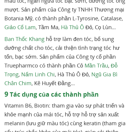
màu tóc, ngăn ngừa tóc bạc sớm, dưỡng tóc óng
mượt. Sản phẩm của Công ty TNHH Thương mại
Botania Mỹ, có thành phần L-Tyrosine, Catalase,
Giảo Cổ Lam
, Tầm Ma,
Hà Thủ Ô
Đỏ, Cọ Lùn…
Ban Thốc Khang
hỗ trợ làm đen tóc, bổ sung
dưỡng chất cho tóc, cải thiện tình trạng tóc hư
tổn, bạc sớm. Sản phẩm của Công ty cổ phần
Truepharmco có thành phần Cỏ
Mần Trầu
,
Đỗ
Trọng
,
Nấm Linh Chi
, Hà Thủ Ô Đỏ,
Ngũ Gia Bì
Chân Chim
, Kê Huyết Đằng…
9
Tác dụng của các thành phần
Vitamin B6, Biotin: tham gia vào sự phát triển và
khỏe mạnh của mái tóc, hỗ trợ hỗ trợ sản xuất
melanin (lưu giữ màu tóc) cùng keratin (tham gia