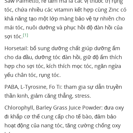
Saw Palmetto, rễ tầm ma là các vị thuốc trị rụng
tóc, chứa nhiều các vitamin kết hợp cùng Zinc có
khả năng tạo một lớp màng bảo vệ tự nhiên cho
mái tóc, nuôi dưỡng và phục hồi độ đàn hồi của
[1]
sợi tóc.
Horsetail: bổ sung dưỡng chất giúp dưỡng ẩm
cho da đầu, dưỡng tóc đàn hồi, giữ độ ẩm thích
hợp cho sợi tóc, kích thích mọc tóc, ngăn ngừa
yếu chân tóc, rụng tóc.
PABA, L-Tyrosine, Fo Ti: tham gia sự dẫn truyền
thần kinh, giảm căng thẳng, stress.
Chlorophyll, Barley Grass Juice Powder: đưa oxy
đi khắp cơ thể cung cấp cho tế bào, đảm bảo
hoạt động của nang tóc, tăng cường chống oxy