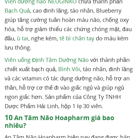
Viên dưỡng não NEUGINKO
chứa thành phần
Bạch Quả
, cao đinh lăng, táo nhân, Blueberry
giúp tăng cường tuần hoàn máu não, chống oxy
hóa, hỗ trợ giảm thiểu các chứng chóng mặt, đau
đầu,
ù tai
, nghe kém,
tê bì chân tay
do máu kém
lưu thông.
Viên uống Định Tâm Dưỡng Não
với thành phần
chiết xuất bạch quả,
Bình Vôi
, táo nhân, đinh lăng
và các vitamin có tác dụng dưỡng não, hỗ trợ an
thần, hỗ trợ cơ thể đi vào giấc ngủ và giúp ngủ
ngon giấc hơn. Sản phẩm của Công Ty TNHH
Dược Phẩm Hải Linh, hộp 1 lọ 30 viên.
10
An Tâm Não Hoapharm giá bao
nhiêu?
An Tâm Não Hoapharm hiện nay đang được bán