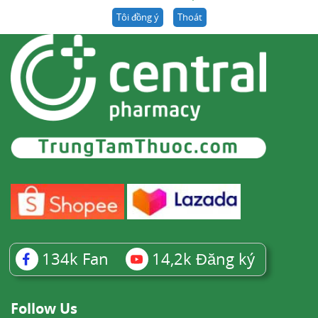
Tôi đồng ý
Thoát
134k
Fan
14,2k
Đăng ký
Follow Us