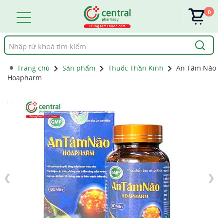
0
Tìm
kiếm
Trang chủ
Sản phẩm
Thuốc Thần Kinh
An Tâm Não
Hoapharm
1 / 7
❮
❯