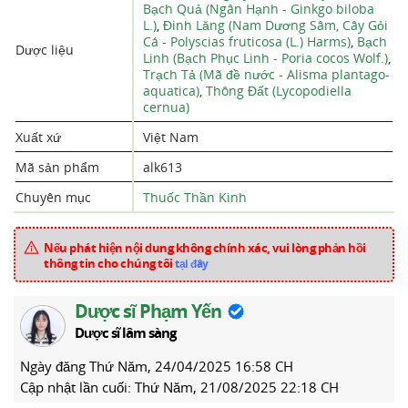
Bạch Quả (Ngân Hạnh - Ginkgo biloba
L.)
,
Đinh Lăng (Nam Dương Sâm, Cây Gỏi
Cá - Polyscias fruticosa (L.) Harms)
,
Bạch
Dược liệu
Linh (Bạch Phục Linh - Poria cocos Wolf.)
,
Trạch Tả (Mã đề nước - Alisma plantago-
aquatica)
,
Thông Đất (Lycopodiella
cernua)
Xuất xứ
Việt Nam
Mã sản phẩm
alk613
Chuyên mục
Thuốc Thần Kinh
Nếu phát hiện nội dung không chính xác, vui lòng phản hồi
thông tin cho chúng tôi
tại đây
Dược sĩ Phạm Yến
Dược sĩ lâm sàng
Ngày đăng
Thứ Năm, 24/04/2025 16:58 CH
Cập nhật lần cuối:
Thứ Năm, 21/08/2025 22:18 CH