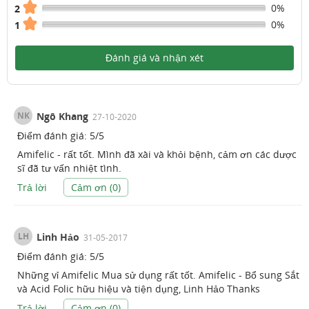
0%
2
0%
1
Đánh giá và nhận xét
NK
Ngô Khang
27-10-2020
Điểm đánh giá:
5
/
5
Amifelic - rất tốt. Mình đã xài và khỏi bệnh, cảm ơn các dược
sĩ đã tư vấn nhiệt tình.
Trả lời
Cảm ơn (
0
)
LH
Linh Hảo
31-05-2017
Điểm đánh giá:
5
/
5
Những vỉ Amifelic Mua sử dụng rất tốt. Amifelic - Bổ sung Sắt
và Acid Folic hữu hiệu và tiện dụng, Linh Hảo Thanks
Trả lời
Cảm ơn (
0
)