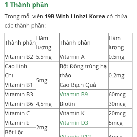
1
Thành phần
Trong mỗi viên
19B With Linhzi Korea
có chứa
các thành phần:
Hàm
Hàm
Thành phần
Thành phần
lượng
lượng
Vitamin B2
5,5mg
Vitamin A
0.5mg
Cao Linh
Bột Đông trùng hạ
Chi
thảo
0.2mg
5mg
Vitamin B1
Cao Bạch Quả
Vitamin B3
Vitamin B9
60mcg
Vitamin B6
4,5mg
Biotin
30mcg
Vitamin C
Vitamin K
20mcg
Vitamin E
Vitamin D3
5mcg
2mg
Bột Lộc
Vitamin B12
4mcg