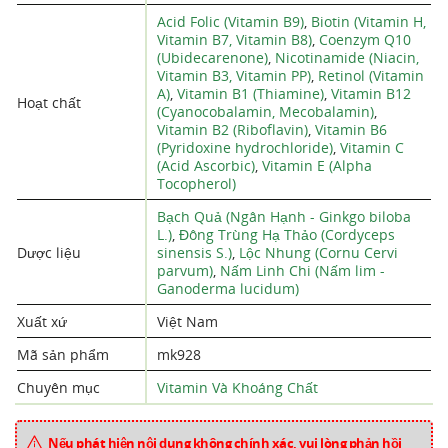
Acid Folic (Vitamin B9)
,
Biotin (Vitamin H,
Vitamin B7, Vitamin B8)
,
Coenzym Q10
(Ubidecarenone)
,
Nicotinamide (Niacin,
Vitamin B3, Vitamin PP)
,
Retinol (Vitamin
A)
,
Vitamin B1 (Thiamine)
,
Vitamin B12
Hoạt chất
(Cyanocobalamin, Mecobalamin)
,
Vitamin B2 (Riboflavin)
,
Vitamin B6
(Pyridoxine hydrochloride)
,
Vitamin C
(Acid Ascorbic)
,
Vitamin E (Alpha
Tocopherol)
Bạch Quả (Ngân Hạnh - Ginkgo biloba
L.)
,
Đông Trùng Hạ Thảo (Cordyceps
Dược liệu
sinensis S.)
,
Lộc Nhung (Cornu Cervi
parvum)
,
Nấm Linh Chi (Nấm lim -
Ganoderma lucidum)
Xuất xứ
Việt Nam
Mã sản phẩm
mk928
Chuyên mục
Vitamin Và Khoáng Chất
Nếu phát hiện nội dung không chính xác, vui lòng phản hồi