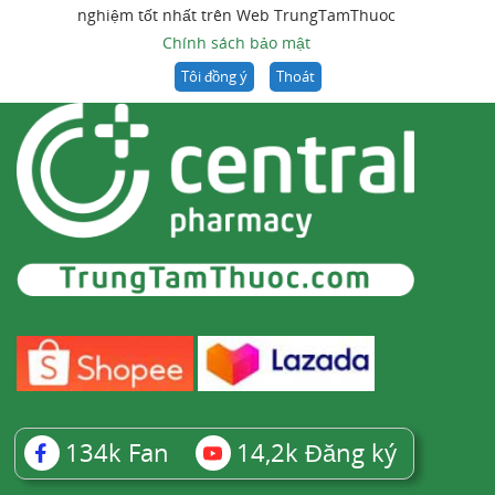
nghiệm tốt nhất trên Web TrungTamThuoc
Chính sách bảo mật
Tôi đồng ý
Thoát
134k
Fan
14,2k
Đăng ký