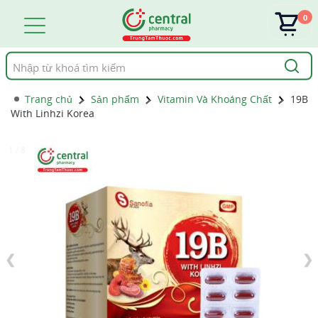
0
Tìm
kiếm
Trang chủ
Sản phẩm
Vitamin Và Khoáng Chất
19B
With Linhzi Korea
1 / 8
❮
❯